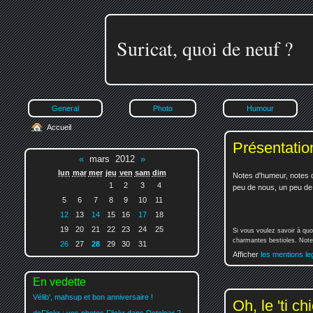
Suricat, quoi de neuf ?
General
Photo
Humour
Accueil
Présentatio
«
mars 2012
»
lun
mar
mer
jeu
ven
sam
dim
Notes d'humeur, notes d
1
2
3
4
peu de nous, un peu de v
5
6
7
8
9
10
11
12
13
14
15
16
17
18
19
20
21
22
23
24
25
Si vous voulez savoir à quo
charmantes bestioles. Notez
26
27
28
29
30
31
Afficher
les mentions le
En vedette
Vélib', mahsup et bon anniversaire !
Oh, le 'ti chi