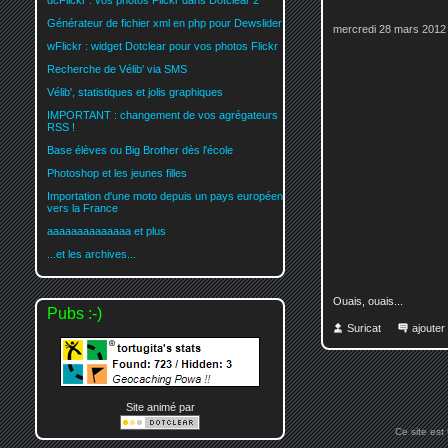
dcFlickr : vos photos Flickr dans Dotclear 2
Générateur de fichier xml en php pour Dewslider
mercredi 28 mars 2012
wFlickr : widget Dotclear pour vos photos Flickr
Recherche de Vélib' via SMS
Vélib', statistiques et jolis graphiques
IMPORTANT : changement de vos agrégateurs
RSS !
Base élèves ou Big Brother dès l'école
Photoshop et les jeunes filles
Importation d'une moto depuis un pays européen
vers la France
aaaaaaaaaaaaaa et plus
...et les archives...
Ouais, ouais...
Pubs :-)
Suricat
ajoute
Site animé par
Ce site est