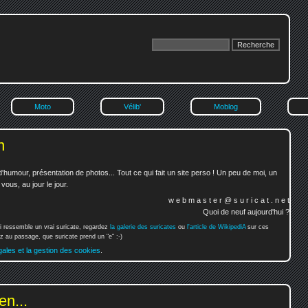
Moto
Vélib'
Moblog
n
'humour, présentation de photos... Tout ce qui fait un site perso ! Un peu de moi, un
ous, au jour le jour.
w e b m a s t e r @ s u r i c a t . n e t
Quoi de neuf aujourd'hui ?
i ressemble un vrai suricate, regardez
la galerie des suricates
ou
l'article de WikipediA
sur ces
 au passage, que suricate prend un "e" :-)
gales et la gestion des cookies
.
en...