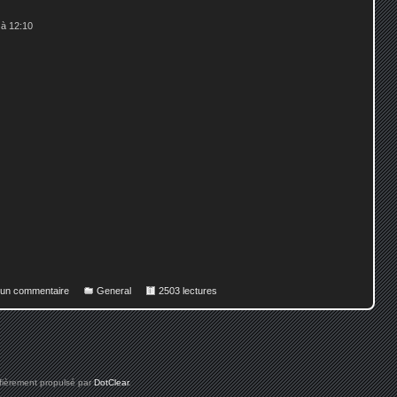
 à 12:10
r un commentaire
General
2503 lectures
 fièrement propulsé par
DotClear
.