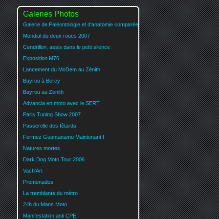
Galeries Photos
Galerie de Paléontologie et d'anatomie comparée
Mondial du deux roues 2007
Cendrillon, assis dans le petit silence
Exposition M76
Lancement du MoDem au Zénith
Bayrou à Bercy
Bayrou au Zenith
Advancia en moto avec le SERT
Paris Tuning Show 2007
Passerelle des fêtards
Fermez Guantanamo Maintenant !
Natures mortes
Dark Dog Moto Tour 2006
Vach'Art
Promenades
La tremblante du métro
24h du Mans Moto
Manifestation anti CPE