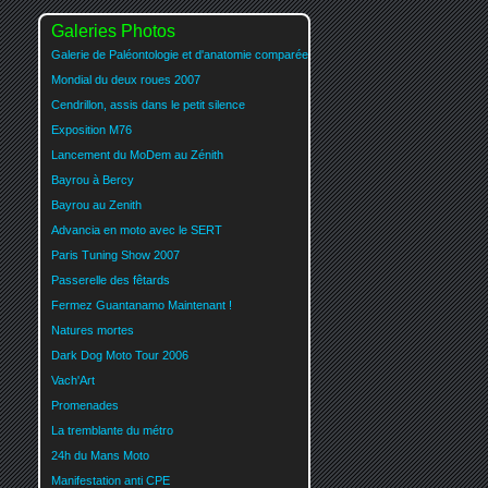
Galeries Photos
Galerie de Paléontologie et d'anatomie comparée
Mondial du deux roues 2007
Cendrillon, assis dans le petit silence
Exposition M76
Lancement du MoDem au Zénith
Bayrou à Bercy
Bayrou au Zenith
Advancia en moto avec le SERT
Paris Tuning Show 2007
Passerelle des fêtards
Fermez Guantanamo Maintenant !
Natures mortes
Dark Dog Moto Tour 2006
Vach'Art
Promenades
La tremblante du métro
24h du Mans Moto
Manifestation anti CPE