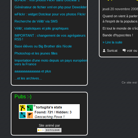
dcFlickr : vos photos Flickr dans Dotclear 2
Générateur de fichier xml en php pour Dewslider
jeudi 20 novembre 2008
wFlickr : widget Dotclear pour vos photos Flickr
Quand on vient à parler
à l'esprit de la populace
Recherche de Vélib' via SMS
Et tout le monde de s'écr
Vélib', statistiques et jolis graphiques
Bande d'hypocrites !
IMPORTANT : changement de vos agrégateurs
RSS !
» Lire la suite
Base élèves ou Big Brother dès l'école
Suricat
voir ou
Photoshop et les jeunes filles
Importation d'une moto depuis un pays européen
vers la France
aaaaaaaaaaaaaa et plus
...et les archives...
Ce site est
Pubs :-)
Site animé par