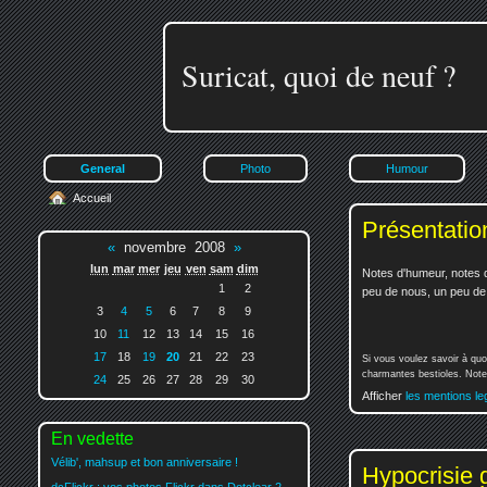
Suricat, quoi de neuf ?
General
Photo
Humour
Accueil
Présentatio
«
novembre 2008
»
lun
mar
mer
jeu
ven
sam
dim
Notes d'humeur, notes d
1
2
peu de nous, un peu de v
3
4
5
6
7
8
9
10
11
12
13
14
15
16
17
18
19
20
21
22
23
Si vous voulez savoir à quo
charmantes bestioles. Notez
24
25
26
27
28
29
30
Afficher
les mentions le
En vedette
Vélib', mahsup et bon anniversaire !
Hypocrisie g