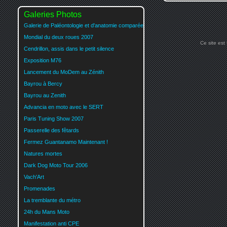
Galeries Photos
Galerie de Paléontologie et d'anatomie comparée
Mondial du deux roues 2007
Ce site est
Cendrillon, assis dans le petit silence
Exposition M76
Lancement du MoDem au Zénith
Bayrou à Bercy
Bayrou au Zenith
Advancia en moto avec le SERT
Paris Tuning Show 2007
Passerelle des fêtards
Fermez Guantanamo Maintenant !
Natures mortes
Dark Dog Moto Tour 2006
Vach'Art
Promenades
La tremblante du métro
24h du Mans Moto
Manifestation anti CPE