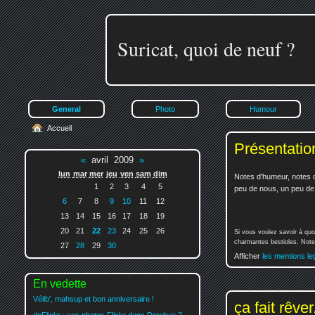
Suricat, quoi de neuf ?
General
Photo
Humour
Accueil
Présentatio
«
avril 2009
»
lun
mar
mer
jeu
ven
sam
dim
Notes d'humeur, notes d
1
2
3
4
5
peu de nous, un peu de v
6
7
8
9
10
11
12
13
14
15
16
17
18
19
20
21
22
23
24
25
26
Si vous voulez savoir à quo
charmantes bestioles. Notez
27
28
29
30
Afficher
les mentions le
En vedette
Vélib', mahsup et bon anniversaire !
ça fait rêver.