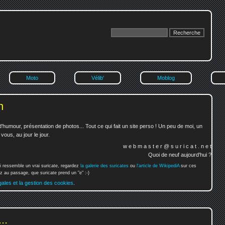
Moto
Vélib'
Moblog
n
'humour, présentation de photos... Tout ce qui fait un site perso ! Un peu de moi, un
ous, au jour le jour.
w e b m a s t e r @ s u r i c a t . n e t
Quoi de neuf aujourd'hui ?
i ressemble un vrai suricate, regardez
la galerie des suricates
ou
l'article de WikipediA
sur ces
 au passage, que suricate prend un "e" :-)
gales et la gestion des cookies
.
..