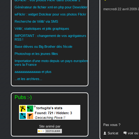
dcFlickr : vos photos Flickr dans Dotclear 2
Générateur de fichier xml en php pour Dewslider
mercredi 22 avril 2009 
wFlickr : widget Dotclear pour vos photos Flickr
Recherche de Vélib' via SMS
Vélib', statistiques et jolis graphiques
IMPORTANT : changement de vos agrégateurs
RSS !
Base élèves ou Big Brother dès l'école
Photoshop et les jeunes filles
Importation d'une moto depuis un pays européen
vers la France
aaaaaaaaaaaaaa et plus
...et les archives...
Pubs :-)
Pas vous ?
Site animé par
Suricat
voir ou