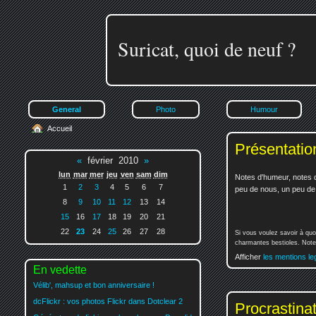
Suricat, quoi de neuf ?
General
Photo
Humour
Accueil
Présentatio
«
février 2010
»
lun
mar
mer
jeu
ven
sam
dim
Notes d'humeur, notes d
1
2
3
4
5
6
7
peu de nous, un peu de v
8
9
10
11
12
13
14
15
16
17
18
19
20
21
22
23
24
25
26
27
28
Si vous voulez savoir à quo
charmantes bestioles. Notez
Afficher
les mentions le
En vedette
Vélib', mahsup et bon anniversaire !
dcFlickr : vos photos Flickr dans Dotclear 2
Procrastina