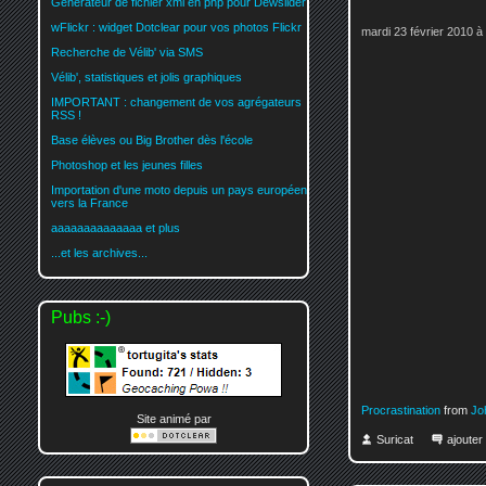
Générateur de fichier xml en php pour Dewslider
wFlickr : widget Dotclear pour vos photos Flickr
mardi 23 février 2010 à
Recherche de Vélib' via SMS
Vélib', statistiques et jolis graphiques
IMPORTANT : changement de vos agrégateurs
RSS !
Base élèves ou Big Brother dès l'école
Photoshop et les jeunes filles
Importation d'une moto depuis un pays européen
vers la France
aaaaaaaaaaaaaa et plus
...et les archives...
Pubs :-)
Procrastination
from
Jo
Site animé par
Suricat
ajoute