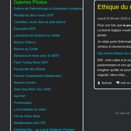
Galeries Photos
Ethique du
Galerie de Paléontologie et d'anatomie comparée
Mondial du deux roues 2007
mardi 23 février 2010 à
Cendrillon, assis dans le petit silence
Pour une fois que
le g
Exposition M76
La bonne logique voudra
jamais.
Lancement du MoDem au Zénith
Je relais juste l'informa
Bayrou à Bercy
sérieux et donnerai plu
Bayrou au Zenith
http://www.ethique-du-n
Advancia en moto avec le SERT
Edit :
mea culpa
et je s
Paris Tuning Show 2007
parlementaire et non go
Passerelle des fêtards
imaginer qu'elle ne pou
majorité. Merci thbz...
Fermez Guantanamo Maintenant !
Natures mortes
Suricat
voir ou
Dark Dog Moto Tour 2006
Vach'Art
Promenades
La tremblante du métro
Ce site est
24h du Mans Moto
Manifestation anti CPE
Charlotte Etc... au Lavoir Moderne Parisien