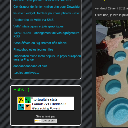
dcFlickr : vos photos Flickr dans Dotclear 2
Générateur de fichier xml en php pour Dewslider
vendredi 29 avril 2011 
wFlickr : widget Dotclear pour vos photos Flickr
C'est bon, je vire la pelo
Recherche de Vélib' via SMS
Vélib', statistiques et jolis graphiques
IMPORTANT : changement de vos agrégateurs
RSS !
Base élèves ou Big Brother dès l'école
Photoshop et les jeunes filles
Importation d'une moto depuis un pays européen
vers la France
aaaaaaaaaaaaaa et plus
...et les archives...
Pubs :-)
Site animé par