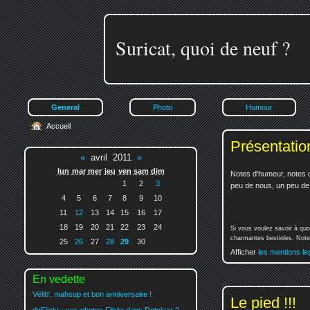
Suricat, quoi de neuf ?
General
Photo
Humour
Accueil
Présentatio
«
avril 2011
»
lun
mar
mer
jeu
ven
sam
dim
Notes d'humeur, notes d
1
2
3
peu de nous, un peu de v
4
5
6
7
8
9
10
11
12
13
14
15
16
17
18
19
20
21
22
23
24
Si vous voulez savoir à quo
charmantes bestioles. Notez
25
26
27
28
29
30
Afficher
les mentions le
En vedette
Vélib', mahsup et bon anniversaire !
Le pied !!!