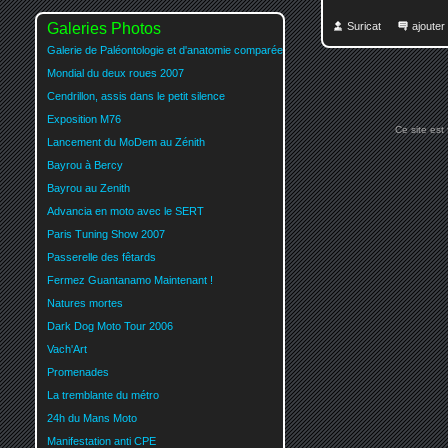
Galeries Photos
Suricat
ajoute
Galerie de Paléontologie et d'anatomie comparée
Mondial du deux roues 2007
Cendrillon, assis dans le petit silence
Exposition M76
Ce site est
Lancement du MoDem au Zénith
Bayrou à Bercy
Bayrou au Zenith
Advancia en moto avec le SERT
Paris Tuning Show 2007
Passerelle des fêtards
Fermez Guantanamo Maintenant !
Natures mortes
Dark Dog Moto Tour 2006
Vach'Art
Promenades
La tremblante du métro
24h du Mans Moto
Manifestation anti CPE