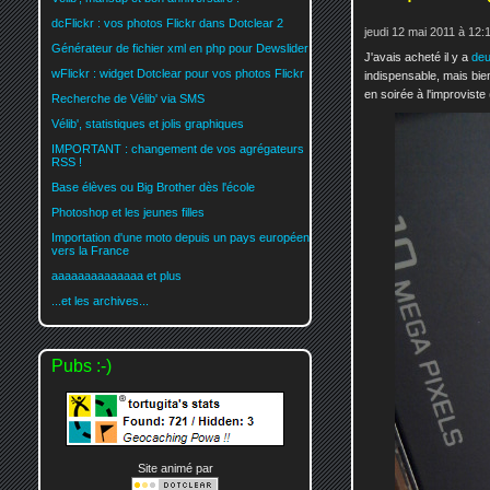
dcFlickr : vos photos Flickr dans Dotclear 2
jeudi 12 mai 2011 à 12:
Générateur de fichier xml en php pour Dewslider
J'avais acheté il y a
deu
wFlickr : widget Dotclear pour vos photos Flickr
indispensable, mais bien
en soirée à l'improviste 
Recherche de Vélib' via SMS
Vélib', statistiques et jolis graphiques
IMPORTANT : changement de vos agrégateurs
RSS !
Base élèves ou Big Brother dès l'école
Photoshop et les jeunes filles
Importation d'une moto depuis un pays européen
vers la France
aaaaaaaaaaaaaa et plus
...et les archives...
Pubs :-)
Site animé par