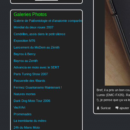
Galeries Photos
Galerie de Paléontologie et d'anatomie comparée
Mondial du deux roues 2007
Cendrillon, assis dans le petit silence
Exposition M76
Lancement du MoDem au Zénith
Bayrou à Bercy
Bayrou au Zenith
Advancia en moto avec le SERT
Paris Tuning Show 2007
Passerelle des fêtards
Fermez Guantanamo Maintenant !
Bref, il a pris un bon c
Natures mortes
Lumix (DMC-FX35). Rapid
!), je pense que ça va le 
Dark Dog Moto Tour 2006
Vach'Art
Suricat
ajoute
Promenades
La tremblante du métro
24h du Mans Moto