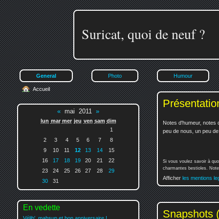
Suricat, quoi de neuf ?
General
Photo
Humour
Accueil
Présentatio
«
mai 2011
»
lun
mar
mer
jeu
ven
sam
dim
Notes d'humeur, notes d
1
peu de nous, un peu de v
2
3
4
5
6
7
8
9
10
11
12
13
14
15
16
17
18
19
20
21
22
Si vous voulez savoir à quo
charmantes bestioles. Notez
23
24
25
26
27
28
29
Afficher
les mentions le
30
31
En vedette
Snapshots (
Vélib', mahsup et bon anniversaire !