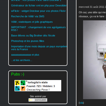
dcFlickr : vos photos Flickr dans Dotclear 2
Générateur de fichier xml en php pour Dewslider
mercredi 31 août 2011 
wFlickr : widget Dotclear pour vos photos Flickr
Oh oui, une idée qui me p
réseaux, ça va le faire :
Recherche de Vélib' via SMS
Vélib', statistiques et jolis graphiques
IMPORTANT : changement de vos agrégateurs
RSS !
Base élèves ou Big Brother dès l'école
Photoshop et les jeunes filles
Importation d'une moto depuis un pays européen
vers la France
aaaaaaaaaaaaaa et plus
...et les archives...
Pubs :-)
Site animé par
(
via
)