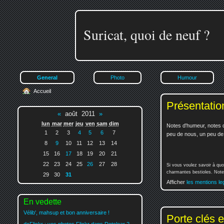
Suricat, quoi de neuf ?
General
Photo
Humour
Accueil
Présentatio
«
août 2011
»
lun
mar
mer
jeu
ven
sam
dim
Notes d'humeur, notes d
1
2
3
4
5
6
7
peu de nous, un peu de v
8
9
10
11
12
13
14
15
16
17
18
19
20
21
22
23
24
25
26
27
28
Si vous voulez savoir à quo
charmantes bestioles. Notez
29
30
31
Afficher
les mentions le
En vedette
Vélib', mahsup et bon anniversaire !
Porte clés e