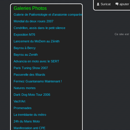
Suricat
ajoute
Galeries Photos
Galerie de Paléontologie et d'anatomie comparée
Mondial du deux roues 2007
Cendrillon, assis dans le petit silence
Ce site est
Exposition M76
Lancement du MoDem au Zénith
Bayrou à Bercy
Bayrou au Zenith
Advancia en moto avec le SERT
Paris Tuning Show 2007
Passerelle des fêtards
Fermez Guantanamo Maintenant !
Natures mortes
Dark Dog Moto Tour 2006
Vach'Art
Promenades
La tremblante du métro
24h du Mans Moto
Manifestation anti CPE