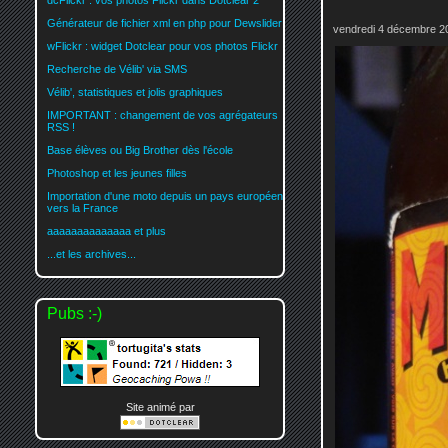
dcFlickr : vos photos Flickr dans Dotclear 2
Générateur de fichier xml en php pour Dewslider
vendredi 4 décembre 2
wFlickr : widget Dotclear pour vos photos Flickr
Recherche de Vélib' via SMS
Vélib', statistiques et jolis graphiques
IMPORTANT : changement de vos agrégateurs
RSS !
Base élèves ou Big Brother dès l'école
Photoshop et les jeunes filles
Importation d'une moto depuis un pays européen
vers la France
aaaaaaaaaaaaaa et plus
...et les archives...
Pubs :-)
Site animé par