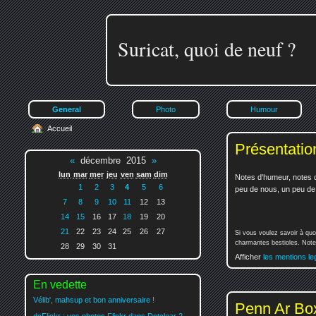
Suricat, quoi de neuf ?
General
Photo
Humour
Accueil
Présentatio
«
décembre 2015
»
lun
mar
mer
jeu
ven
sam
dim
Notes d'humeur, notes d
1
2
3
4
5
6
peu de nous, un peu de v
7
8
9
10
11
12
13
14
15
16
17
18
19
20
21
22
23
24
25
26
27
Si vous voulez savoir à quo
charmantes bestioles. Notez
28
29
30
31
Afficher
les mentions le
En vedette
Vélib', mahsup et bon anniversaire !
Penn Ar Box