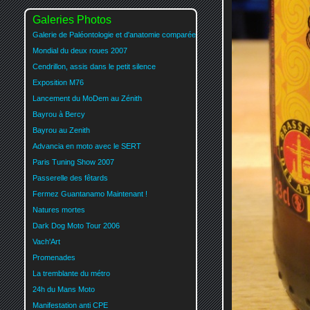
Galeries Photos
Galerie de Paléontologie et d'anatomie comparée
Mondial du deux roues 2007
Cendrillon, assis dans le petit silence
Exposition M76
Lancement du MoDem au Zénith
Bayrou à Bercy
Bayrou au Zenith
Advancia en moto avec le SERT
Paris Tuning Show 2007
Passerelle des fêtards
Fermez Guantanamo Maintenant !
Natures mortes
Dark Dog Moto Tour 2006
Vach'Art
Promenades
La tremblante du métro
24h du Mans Moto
Manifestation anti CPE