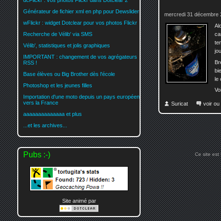
dcFlickr : vos photos Flickr dans Dotclear 2
Générateur de fichier xml en php pour Dewslider
mercredi 31 décembre 
wFlickr : widget Dotclear pour vos photos Flickr
Al
ca
Recherche de Vélib' via SMS
te
Vélib', statistiques et jolis graphiques
jo
IMPORTANT : changement de vos agrégateurs
Br
RSS !
bi
Base élèves ou Big Brother dès l'école
le
Photoshop et les jeunes filles
Vo
Importation d'une moto depuis un pays européen
vers la France
Suricat
voir ou
aaaaaaaaaaaaaa et plus
...et les archives...
Pubs :-)
Ce site est
Site animé par