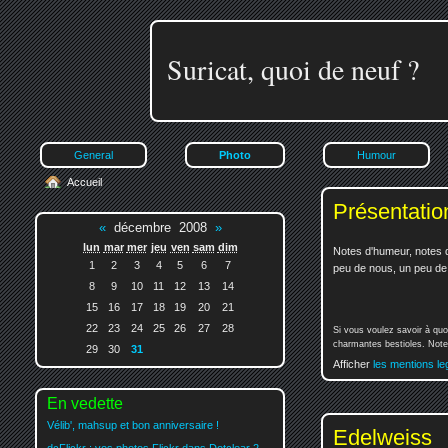
Suricat, quoi de neuf ?
General
Photo
Humour
Accueil
Présentatio
«
décembre 2008
»
lun
mar
mer
jeu
ven
sam
dim
Notes d'humeur, notes d
1
2
3
4
5
6
7
peu de nous, un peu de v
8
9
10
11
12
13
14
15
16
17
18
19
20
21
22
23
24
25
26
27
28
Si vous voulez savoir à quo
charmantes bestioles. Notez
29
30
31
Afficher
les mentions le
En vedette
Vélib', mahsup et bon anniversaire !
Edelweiss