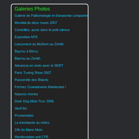
Galeries Photos
Galerie de Paléontologie et d'anatomie comparée
Mondial du deux roues 2007
Cendrillon, assis dans le petit silence
Exposition M76
Lancement du MoDem au Zénith
Bayrou à Bercy
Bayrou au Zenith
Advancia en moto avec le SERT
Paris Tuning Show 2007
Passerelle des fêtards
Fermez Guantanamo Maintenant !
Natures mortes
Dark Dog Moto Tour 2006
Vach'Art
Promenades
La tremblante du métro
24h du Mans Moto
Manifestation anti CPE