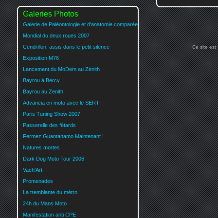
Galeries Photos
Galerie de Paléontologie et d'anatomie comparée
Mondial du deux roues 2007
Cendrillon, assis dans le petit silence
Ce site est
Exposition M76
Lancement du MoDem au Zénith
Bayrou à Bercy
Bayrou au Zenith
Advancia en moto avec le SERT
Paris Tuning Show 2007
Passerelle des fêtards
Fermez Guantanamo Maintenant !
Natures mortes
Dark Dog Moto Tour 2006
Vach'Art
Promenades
La tremblante du métro
24h du Mans Moto
Manifestation anti CPE