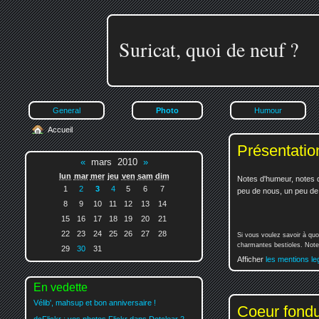
Suricat, quoi de neuf ?
General
Photo
Humour
Accueil
Présentatio
«
mars 2010
»
lun
mar
mer
jeu
ven
sam
dim
Notes d'humeur, notes d
1
2
3
4
5
6
7
peu de nous, un peu de v
8
9
10
11
12
13
14
15
16
17
18
19
20
21
22
23
24
25
26
27
28
Si vous voulez savoir à quo
charmantes bestioles. Notez
29
30
31
Afficher
les mentions le
En vedette
Vélib', mahsup et bon anniversaire !
Coeur fond