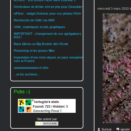
dcFlickr : vos photos Flickr dans Dotclear 2
Générateur de fichier xml en php pour Dewslider
mercredi 3 mars 2010 à
wFlickr : widget Dotclear pour vos photos Flickr
Recherche de Vélib' via SMS
Vélib', statistiques et jolis graphiques
IMPORTANT : changement de vos agrégateurs
RSS !
Base élèves ou Big Brother dès l'école
Photoshop et les jeunes filles
Importation d'une moto depuis un pays européen
vers la France
aaaaaaaaaaaaaa et plus
...et les archives...
Pubs :-)
Site animé par
Suricat
ajoute