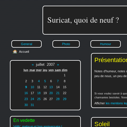
Suricat, quoi de neuf ?
General
Photo
Humour
Accueil
Présentatio
«
juillet 2007
»
lun
mar
mer
jeu
ven
sam
dim
Notes d'humeur, notes d
1
peu de nous, un peu de v
2
3
4
5
6
7
8
9
10
11
12
13
14
15
16
17
18
19
20
21
22
Si vous voulez savoir à quo
charmantes bestioles. Notez
23
24
25
26
27
28
29
Afficher
les mentions le
30
31
En vedette
Soleil
Vélib', mahsup et bon anniversaire !