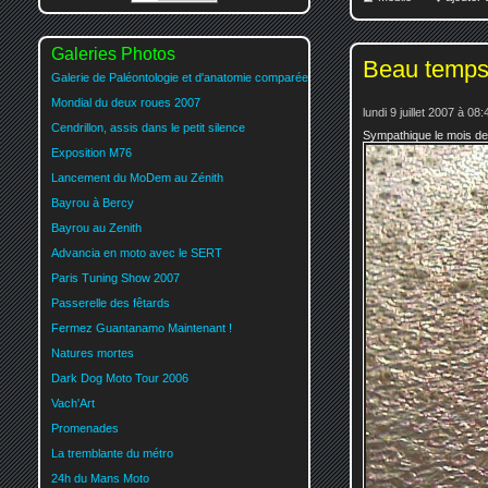
Galeries Photos
Beau temp
Galerie de Paléontologie et d'anatomie comparée
Mondial du deux roues 2007
lundi 9 juillet 2007 à 08:
Cendrillon, assis dans le petit silence
Sympathique le mois de ju
Exposition M76
Lancement du MoDem au Zénith
Bayrou à Bercy
Bayrou au Zenith
Advancia en moto avec le SERT
Paris Tuning Show 2007
Passerelle des fêtards
Fermez Guantanamo Maintenant !
Natures mortes
Dark Dog Moto Tour 2006
Vach'Art
Promenades
La tremblante du métro
24h du Mans Moto