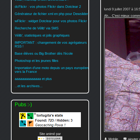
dcFlickr : vos photos Flickr dans Dotclear 2
lundi 9 juillet 2007 à 16:
Générateur de fichier xml en php pour Dewslider
Ah... C'est mieux comm
wFlickr : widget Dotclear pour vos photos Flickr
Recherche de Vélib' via SMS
Vélib', statistiques et jolis graphiques
IMPORTANT : changement de vos agrégateurs
RSS !
Base élèves ou Big Brother dès l'école
Photoshop et les jeunes filles
Importation d'une moto depuis un pays européen
vers la France
aaaaaaaaaaaaaa et plus
...et les archives...
Pubs :-)
Site animé par
Mobile
ajouter