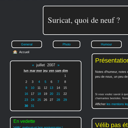
Suricat, quoi de neuf ?
General
Photo
Humour
Accueil
Présentatio
«
juillet 2007
»
lun
mar
mer
jeu
ven
sam
dim
Notes d'humeur, notes d
1
peu de nous, un peu de v
2
3
4
5
6
7
8
9
10
11
12
13
14
15
16
17
18
19
20
21
22
Si vous voulez savoir à quo
charmantes bestioles. Notez
23
24
25
26
27
28
29
Afficher
les mentions le
30
31
En vedette
Vélib pas é
Vélib', mahsup et bon anniversaire !