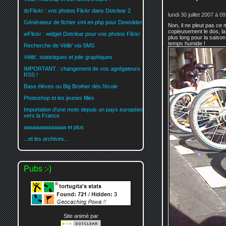
dcFlickr : vos photos Flickr dans Dotclear 2
lundi 30 juillet 2007 à 0
Générateur de fichier xml en php pour Dewslider
Non, il ne pleut pas ce 
copieusement le dos, la 
wFlickr : widget Dotclear pour vos photos Flickr
plus long pour la saiso
temps humide !
Recherche de Vélib' via SMS
Vélib', statistiques et jolis graphiques
IMPORTANT : changement de vos agrégateurs
RSS !
Base élèves ou Big Brother dès l'école
Photoshop et les jeunes filles
Importation d'une moto depuis un pays européen
vers la France
aaaaaaaaaaaaaa et plus
...et les archives...
Pubs :-)
Site animé par