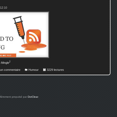
 12:10
2
 Mingle
r un commentaire
Humour
3229 lectures
 fièrement propulsé par
DotClear
.