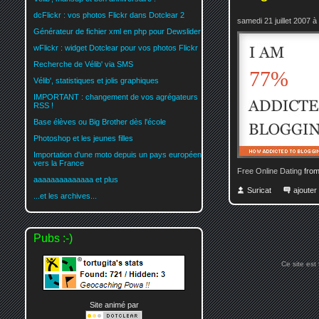
dcFlickr : vos photos Flickr dans Dotclear 2
samedi 21 juillet 2007 à
Générateur de fichier xml en php pour Dewslider
wFlickr : widget Dotclear pour vos photos Flickr
Recherche de Vélib' via SMS
77%
Vélib', statistiques et jolis graphiques
IMPORTANT : changement de vos agrégateurs
RSS !
Base élèves ou Big Brother dès l'école
Photoshop et les jeunes filles
Importation d'une moto depuis un pays européen
vers la France
Free Online Dating
from
aaaaaaaaaaaaaa et plus
Suricat
ajoute
...et les archives...
Pubs :-)
Ce site est
Site animé par