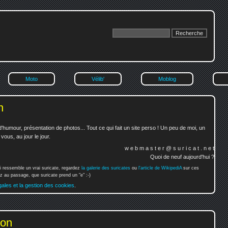
Moto
Vélib'
Moblog
n
'humour, présentation de photos... Tout ce qui fait un site perso ! Un peu de moi, un
ous, au jour le jour.
w e b m a s t e r @ s u r i c a t . n e t
Quoi de neuf aujourd'hui ?
i ressemble un vrai suricate, regardez
la galerie des suricates
ou
l'article de WikipediA
sur ces
 au passage, que suricate prend un "e" :-)
gales et la gestion des cookies
.
ion