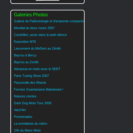
Galeries Photos
Galerie de Paléontologie et d'anatomie comparée
Mondial du deux roues 2007
Cendrillon, assis dans le petit silence
Exposition M76
Lancement du MoDem au Zénith
Bayrou à Bercy
Bayrou au Zenith
Advancia en moto avec le SERT
Paris Tuning Show 2007
Passerelle des fêtards
Fermez Guantanamo Maintenant !
Natures mortes
Dark Dog Moto Tour 2006
Vach'Art
Promenades
La tremblante du métro
24h du Mans Moto