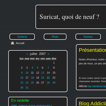
Suricat, quoi de neuf ?
General
Photo
Humour
Accueil
Présentatio
«
juillet 2007
»
lun
mar
mer
jeu
ven
sam
dim
Notes d'humeur, notes d
1
peu de nous, un peu de v
2
3
4
5
6
7
8
9
10
11
12
13
14
15
16
17
18
19
20
21
22
Si vous voulez savoir à quo
charmantes bestioles. Notez
23
24
25
26
27
28
29
Afficher
les mentions le
30
31
En vedette
Blog Addict
Vélib', mahsup et bon anniversaire !