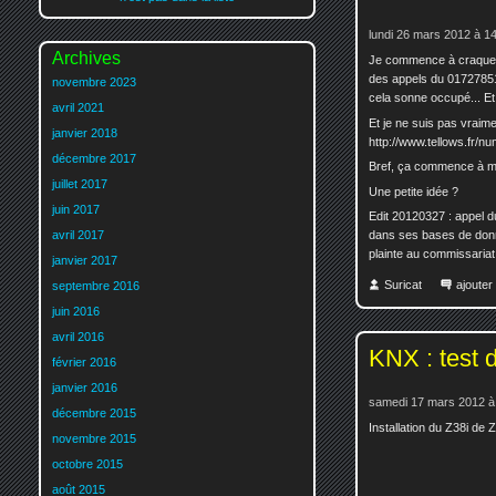
lundi 26 mars 2012 à 1
Archives
Je commence à craquer...
des appels du 01727851
novembre 2023
cela sonne occupé... Et
avril 2021
Et je ne suis pas vraim
janvier 2018
http://www.tellows.fr/
décembre 2017
Bref, ça commence à me
juillet 2017
Une petite idée ?
juin 2017
Edit 20120327 : appel du
avril 2017
dans ses bases de donné
plainte au commissariat..
janvier 2017
Suricat
ajoute
septembre 2016
juin 2016
avril 2016
KNX : test 
février 2016
janvier 2016
samedi 17 mars 2012 à
décembre 2015
Installation du Z38i de
novembre 2015
octobre 2015
août 2015