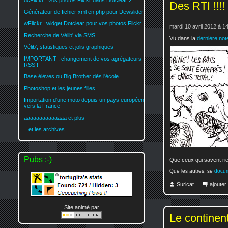
dcFlickr : vos photos Flickr dans Dotclear 2
Des RTI !!!!
Générateur de fichier xml en php pour Dewslider
wFlickr : widget Dotclear pour vos photos Flickr
mardi 10 avril 2012 à 1
Recherche de Vélib' via SMS
Vu dans la
dernière not
Vélib', statistiques et jolis graphiques
IMPORTANT : changement de vos agrégateurs
RSS !
Base élèves ou Big Brother dès l'école
Photoshop et les jeunes filles
Importation d'une moto depuis un pays européen
vers la France
aaaaaaaaaaaaaa et plus
...et les archives...
Pubs :-)
Que ceux qui savent rie
Que les autres, se
docu
Suricat
ajoute
Site animé par
Le continen