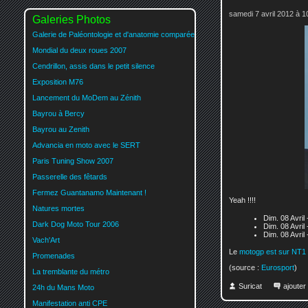
samedi 7 avril 2012 à 1
Galeries Photos
Galerie de Paléontologie et d'anatomie comparée
Mondial du deux roues 2007
Cendrillon, assis dans le petit silence
Exposition M76
Lancement du MoDem au Zénith
Bayrou à Bercy
Bayrou au Zenith
Advancia en moto avec le SERT
Paris Tuning Show 2007
Passerelle des fêtards
Fermez Guantanamo Maintenant !
Yeah !!!!
Natures mortes
Dim. 08 Avri
Dark Dog Moto Tour 2006
Dim. 08 Avri
Dim. 08 Avri
Vach'Art
Le
motogp est sur NT1
Promenades
(source :
Eurosport
)
La tremblante du métro
Suricat
ajoute
24h du Mans Moto
Manifestation anti CPE