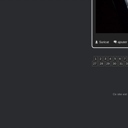
Suricat
ajoute
1
2
3
4
5
6
7
27
28
29
30
31
3
Ce site est