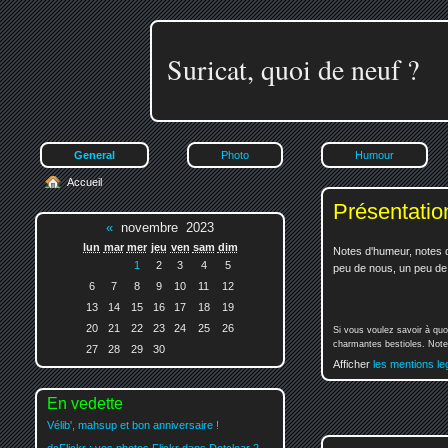
Suricat, quoi de neuf ?
General
Photo
Humour
Accueil
Présentatio
«
novembre 2023
lun
mar
mer
jeu
ven
sam
dim
Notes d'humeur, notes d
1
2
3
4
5
peu de nous, un peu de v
6
7
8
9
10
11
12
13
14
15
16
17
18
19
20
21
22
23
24
25
26
Si vous voulez savoir à quo
charmantes bestioles. Notez
27
28
29
30
Afficher
les mentions le
En vedette
Vélib', mahsup et bon anniversaire !