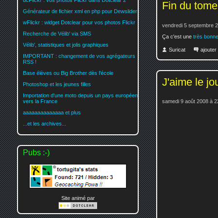
dcFlickr : vos photos Flickr dans Dotclear 2
Fin du tome 
Générateur de fichier xml en php pour Dewslider
wFlickr : widget Dotclear pour vos photos Flickr
vendredi 5 septembre 2
Recherche de Vélib' via SMS
Ça c'est une
très bonne
Vélib', statistiques et jolis graphiques
Suricat
ajoute
IMPORTANT : changement de vos agrégateurs
RSS !
Base élèves ou Big Brother dès l'école
J'aime le jo
Photoshop et les jeunes filles
Importation d'une moto depuis un pays européen
vers la France
samedi 9 août 2008 à 2
aaaaaaaaaaaaaa et plus
...et les archives...
Pubs :-)
Site animé par