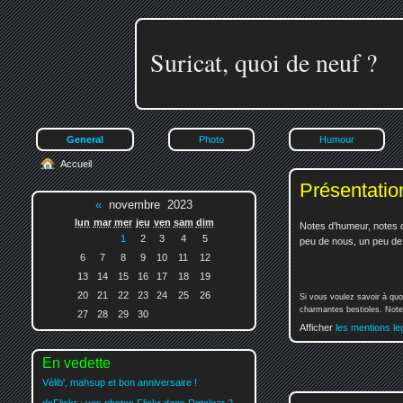
Suricat, quoi de neuf ?
General
Photo
Humour
Accueil
Présentatio
«
novembre 2023
lun
mar
mer
jeu
ven
sam
dim
Notes d'humeur, notes d
1
2
3
4
5
peu de nous, un peu de v
6
7
8
9
10
11
12
13
14
15
16
17
18
19
20
21
22
23
24
25
26
Si vous voulez savoir à quo
charmantes bestioles. Notez
27
28
29
30
Afficher
les mentions le
En vedette
Vélib', mahsup et bon anniversaire !