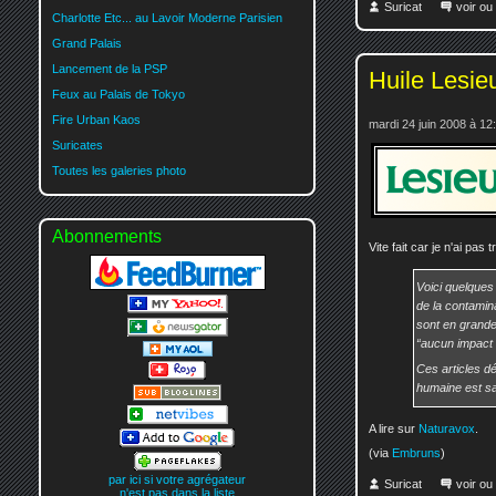
Suricat
voir ou
Charlotte Etc... au Lavoir Moderne Parisien
Grand Palais
Lancement de la PSP
Huile Lesie
Feux au Palais de Tokyo
Fire Urban Kaos
mardi 24 juin 2008 à 12
Suricates
Toutes les galeries photo
Abonnements
Vite fait car je n'ai pas 
Voici quelques
de la contamin
sont en grande
“aucun impact 
Ces articles d
humaine est sac
A lire sur
Naturavox
.
(via
Embruns
)
par ici si votre agrégateur
Suricat
voir ou
n'est pas dans la liste