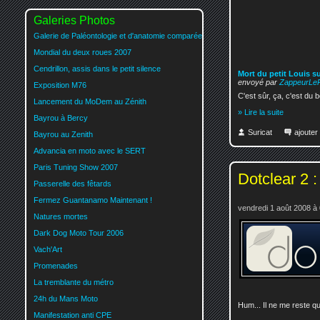
Galeries Photos
Galerie de Paléontologie et d'anatomie comparée
Mondial du deux roues 2007
Cendrillon, assis dans le petit silence
Mort du petit Louis su
envoyé par
ZappeurLe
Exposition M76
C'est sûr, ça, c'est du b
Lancement du MoDem au Zénith
» Lire la suite
Bayrou à Bercy
Suricat
ajoute
Bayrou au Zenith
Advancia en moto avec le SERT
Paris Tuning Show 2007
Dotclear 2 : 
Passerelle des fêtards
Fermez Guantanamo Maintenant !
vendredi 1 août 2008 à
Natures mortes
Dark Dog Moto Tour 2006
Vach'Art
Promenades
La tremblante du métro
24h du Mans Moto
Hum... Il ne me reste q
Manifestation anti CPE