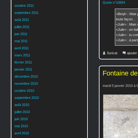
Quote n°10894
octobre 2011
septembre 2011
<Benji> : Mais 
toute façon...
août 2011
<Julie> : Mais 
juillet 2011
<Julie> : en fa
juin 2011
<Julie> : tu co
<Julie> : à par
mai 2011
avril 2011
Suricat
ajoute
mars 2011
février 2011
janvier 2011
Fontaine de
décembre 2010
novembre 2010
mardi 5 janvier 2010 à 
octobre 2010
septembre 2010
août 2010
juillet 2010
juin 2010
mai 2010
avril 2010