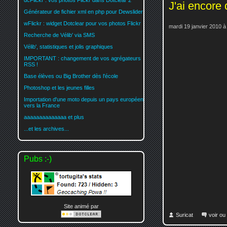
dcFlickr : vos photos Flickr dans Dotclear 2
J'ai encore 
Générateur de fichier xml en php pour Dewslider
wFlickr : widget Dotclear pour vos photos Flickr
mardi 19 janvier 2010 à
Recherche de Vélib' via SMS
Vélib', statistiques et jolis graphiques
IMPORTANT : changement de vos agrégateurs
RSS !
Base élèves ou Big Brother dès l'école
Photoshop et les jeunes filles
Importation d'une moto depuis un pays européen
vers la France
aaaaaaaaaaaaaa et plus
...et les archives...
Pubs :-)
Site animé par
Suricat
voir ou