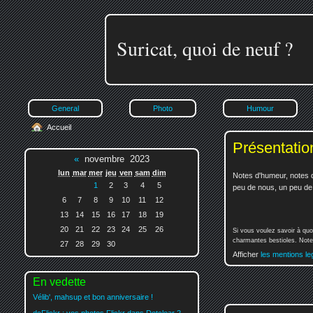
Suricat, quoi de neuf ?
General
Photo
Humour
Accueil
Présentatio
«
novembre 2023
lun
mar
mer
jeu
ven
sam
dim
Notes d'humeur, notes d
1
2
3
4
5
peu de nous, un peu de v
6
7
8
9
10
11
12
13
14
15
16
17
18
19
20
21
22
23
24
25
26
Si vous voulez savoir à quo
charmantes bestioles. Notez
27
28
29
30
Afficher
les mentions le
En vedette
Vélib', mahsup et bon anniversaire !