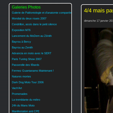
Galeries Photos
4/4 mais p
Galerie de Paléontologie et d'anatomie comparée
Mondial du deux roues 2007
dimanche 17 janvier 20
Cendrillon, assis dans le petit silence
Exposition M76
Lancement du MoDem au Zénith
Bayrou à Bercy
Bayrou au Zenith
Advancia en moto avec le SERT
Paris Tuning Show 2007
Passerelle des fêtards
Fermez Guantanamo Maintenant !
Natures mortes
Dark Dog Moto Tour 2006
Vach'Art
Promenades
La tremblante du métro
24h du Mans Moto
Manifestation anti CPE