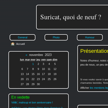
Suricat, quoi de neuf ?
General
Photo
Humour
Accueil
Présentatio
«
novembre 2023
lun
mar
mer
jeu
ven
sam
dim
Notes d'humeur, notes d
1
2
3
4
5
peu de nous, un peu de v
6
7
8
9
10
11
12
13
14
15
16
17
18
19
20
21
22
23
24
25
26
Si vous voulez savoir à quo
charmantes bestioles. Notez
27
28
29
30
Afficher
les mentions le
En vedette
Vélib', mahsup et bon anniversaire !