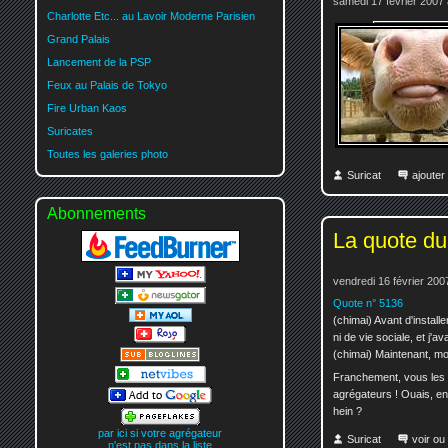
samedi 17 février 2007 
Charlotte Etc... au Lavoir Moderne Parisien
Grand Palais
Lancement de la PSP
Feux au Palais de Tokyo
Fire Urban Kaos
Suricates
Toutes les galeries photo
Suricat
ajoute
Abonnements
La quote du
vendredi 16 février 200
Quote n° 5136
(chimai) Avant d'installe
ni de vie sociale, et j'a
(chimai) Maintenant, mo
Franchement, vous les n
agrégateurs ! Ouais, en
hein ?
par ici si votre agrégateur
Suricat
voir ou
n'est pas dans la liste