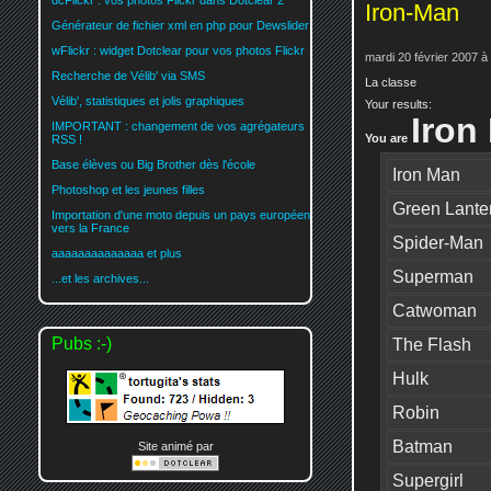
dcFlickr : vos photos Flickr dans Dotclear 2
Iron-Man
Générateur de fichier xml en php pour Dewslider
wFlickr : widget Dotclear pour vos photos Flickr
mardi 20 février 2007 à
Recherche de Vélib' via SMS
La classe
Vélib', statistiques et jolis graphiques
Your results:
Iron
IMPORTANT : changement de vos agrégateurs
You are
RSS !
Base élèves ou Big Brother dès l'école
Iron Man
Photoshop et les jeunes filles
Green Lante
Importation d'une moto depuis un pays européen
vers la France
Spider-Man
aaaaaaaaaaaaaa et plus
Superman
...et les archives...
Catwoman
Pubs :-)
The Flash
Hulk
Robin
Batman
Site animé par
Supergirl