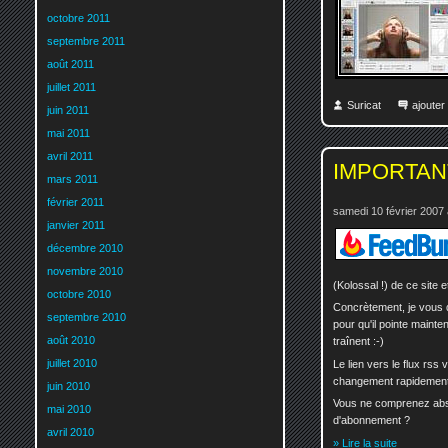
octobre 2011
septembre 2011
août 2011
juillet 2011
Suricat
ajoute
juin 2011
mai 2011
avril 2011
IMPORTANT 
mars 2011
février 2011
samedi 10 février 2007 
janvier 2011
décembre 2010
novembre 2010
(Kolossal !) de ce site
octobre 2010
Concrètement, je vous d
septembre 2010
pour qu'il pointe mainte
août 2010
traînent :-)
juillet 2010
Le lien vers le flux rss
changement rapidement
juin 2010
Vous ne comprenez absol
mai 2010
d'abonnement ?
avril 2010
» Lire la suite