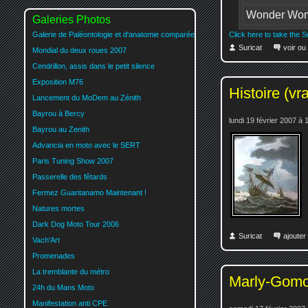
Wonder Wo
Galeries Photos
Galerie de Paléontologie et d'anatomie comparée
Click here to take the 
Suricat
voir ou
Mondial du deux roues 2007
Cendrillon, assis dans le petit silence
Exposition M76
Histoire (vr
Lancement du MoDem au Zénith
Bayrou à Bercy
lundi 19 février 2007 à 
Bayrou au Zenith
Advancia en moto avec le SERT
Paris Tuning Show 2007
Passerelle des fêtards
Fermez Guantanamo Maintenant !
Natures mortes
Dark Dog Moto Tour 2006
Suricat
ajoute
Vach'Art
Promenades
La tremblante du métro
Marly-Gomon
24h du Mans Moto
Manifestation anti CPE