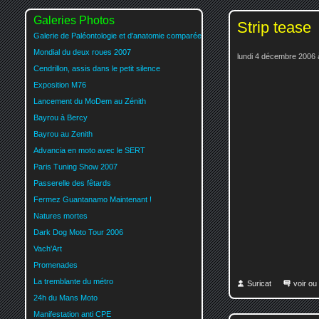
Galeries Photos
Strip tease
Galerie de Paléontologie et d'anatomie comparée
Mondial du deux roues 2007
lundi 4 décembre 2006 
Cendrillon, assis dans le petit silence
Exposition M76
Lancement du MoDem au Zénith
Bayrou à Bercy
Bayrou au Zenith
Advancia en moto avec le SERT
Paris Tuning Show 2007
Passerelle des fêtards
Fermez Guantanamo Maintenant !
Natures mortes
Dark Dog Moto Tour 2006
Vach'Art
Promenades
La tremblante du métro
Suricat
voir ou
24h du Mans Moto
Manifestation anti CPE