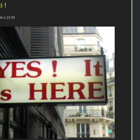
i !
6 à 23:30