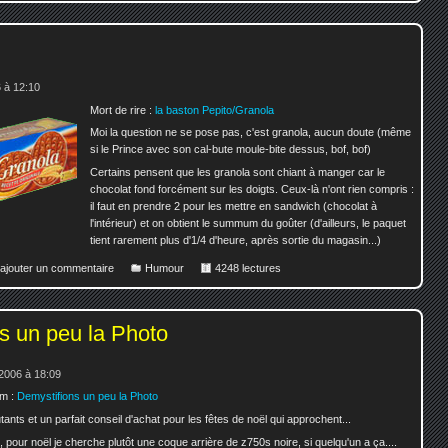
 à 12:10
Mort de rire :
la baston Pepito/Granola
Moi la question ne se pose pas, c'est granola, aucun doute (même
si le Prince avec son cal-bute moule-bite dessus, bof, bof)
Certains pensent que les granola sont chiant à manger car le
chocolat fond forcément sur les doigts. Ceux-là n'ont rien compris :
il faut en prendre 2 pour les mettre en sandwich (chocolat à
l'intérieur) et on obtient le summum du goûter (d'ailleurs, le paquet
tient rarement plus d'1/4 d'heure, après sortie du magasin...)
 ajouter un commentaire
Humour
4248 lectures
s un peu la Photo
2006 à 18:09
âm :
Demystifions un peu la Photo
utants et un parfait conseil d'achat pour les fêtes de noël qui approchent...
pour noël je cherche plutôt une coque arrière de z750s noire, si quelqu'un a ça....