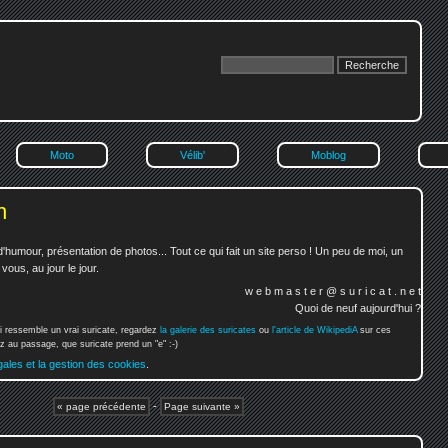
Moto
Vélib'
Moblog
n
'humour, présentation de photos... Tout ce qui fait un site perso ! Un peu de moi, un
ous, au jour le jour.
w e b m a s t e r @ s u r i c a t . n e t
Quoi de neuf aujourd'hui ?
i ressemble un vrai suricate, regardez
la galerie des suricates
ou
l'article de WikipediA
sur ces
 au passage, que suricate prend un "e" :-)
gales et la gestion des cookies
.
-
« page précédente
Page suivante »