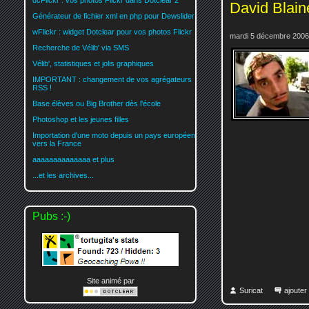
dcFlickr : vos photos Flickr dans Dotclear 2
David Blaine
Générateur de fichier xml en php pour Dewslider
wFlickr : widget Dotclear pour vos photos Flickr
mardi 5 décembre 2006
Recherche de Vélib' via SMS
Vélib', statistiques et jolis graphiques
IMPORTANT : changement de vos agrégateurs
RSS !
Base élèves ou Big Brother dès l'école
Photoshop et les jeunes filles
Importation d'une moto depuis un pays européen
vers la France
aaaaaaaaaaaaaa et plus
...et les archives...
Pubs :-)
Site animé par
Suricat
ajoute