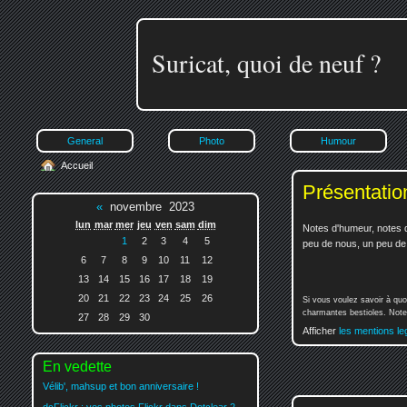
Suricat, quoi de neuf ?
General
Photo
Humour
Accueil
Présentatio
«
novembre 2023
lun
mar
mer
jeu
ven
sam
dim
Notes d'humeur, notes d
1
2
3
4
5
peu de nous, un peu de v
6
7
8
9
10
11
12
13
14
15
16
17
18
19
20
21
22
23
24
25
26
Si vous voulez savoir à quo
charmantes bestioles. Notez
27
28
29
30
Afficher
les mentions le
En vedette
Vélib', mahsup et bon anniversaire !