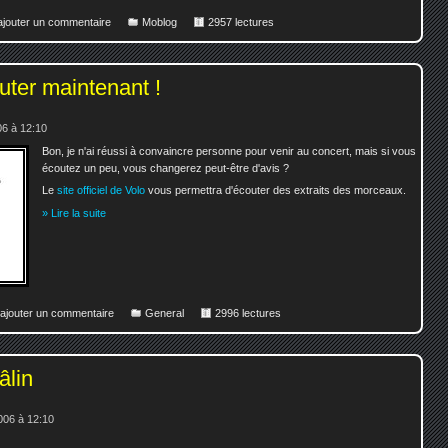
 ajouter un commentaire
Moblog
2957 lectures
uter maintenant !
6 à 12:10
Bon, je n'ai réussi à convaincre personne pour venir au concert, mais si vous
écoutez un peu, vous changerez peut-être d'avis ?
Le
site officiel de Volo
vous permettra d'écouter des extraits des morceaux.
» Lire la suite
 ajouter un commentaire
General
2996 lectures
âlin
006 à 12:10