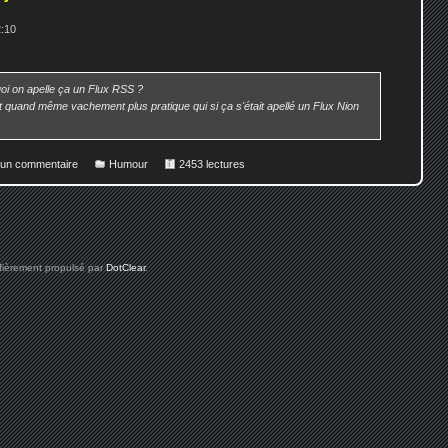
2:10
i on apelle ça un Flux RSS ?
st quand même vachement plus pratique qui si ça s'était apellé un Flux Nion
r un commentaire
Humour
2453 lectures
 fièrement propulsé par
DotClear
.