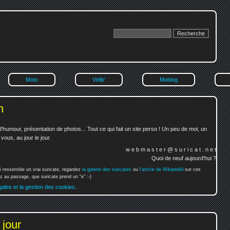
Moto
Vélib'
Moblog
n
'humour, présentation de photos... Tout ce qui fait un site perso ! Un peu de moi, un
ous, au jour le jour.
w e b m a s t e r @ s u r i c a t . n e t
Quoi de neuf aujourd'hui ?
i ressemble un vrai suricate, regardez
la galerie des suricates
ou
l'article de WikipediA
sur ces
 au passage, que suricate prend un "e" :-)
gales et la gestion des cookies
.
 jour