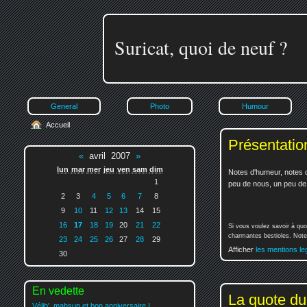
Suricat, quoi de neuf ?
General
Photo
Humour
Accueil
Présentatio
«
avril 2007
»
lun
mar
mer
jeu
ven
sam
dim
Notes d'humeur, notes d
1
peu de nous, un peu de v
2
3
4
5
6
7
8
9
10
11
12
13
14
15
16
17
18
19
20
21
22
Si vous voulez savoir à quo
charmantes bestioles. Notez
23
24
25
26
27
28
29
Afficher
les mentions le
30
En vedette
La quote du
Vélib', mahsup et bon anniversaire !