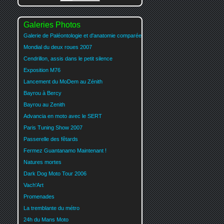
Galeries Photos
Galerie de Paléontologie et d'anatomie comparée
Mondial du deux roues 2007
Cendrillon, assis dans le petit silence
Exposition M76
Lancement du MoDem au Zénith
Bayrou à Bercy
Bayrou au Zenith
Advancia en moto avec le SERT
Paris Tuning Show 2007
Passerelle des fêtards
Fermez Guantanamo Maintenant !
Natures mortes
Dark Dog Moto Tour 2006
Vach'Art
Promenades
La tremblante du métro
24h du Mans Moto