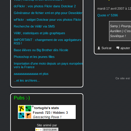
dcFlickr : vos photos Flickr dans Dotclear 2
mardi 17 avril 2007 à 1
Générateur de fichier xml en php pour Dewslider
Quote n° 5396
wFlickr : widget Dotclear pour vos photos Flickr
Samy ) Pourquo
Recherche de Vélib' via SMS
Aurélien ) C'e
Vélib', statistiques et jolis graphiques
Soviétque !
IMPORTANT : changement de vos agrégateurs
RSS !
Suricat
ajoute
Base élèves ou Big Brother dès l'école
Photoshop et les jeunes filles
Importation d'une moto depuis un pays européen
vers la France
aaaaaaaaaaaaaa et plus
Ce site est
...et les archives...
Pubs :-)
Site animé par