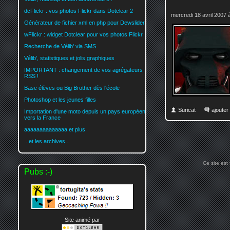
dcFlickr : vos photos Flickr dans Dotclear 2
mercredi 18 avril 2007 
Générateur de fichier xml en php pour Dewslider
wFlickr : widget Dotclear pour vos photos Flickr
Recherche de Vélib' via SMS
Vélib', statistiques et jolis graphiques
IMPORTANT : changement de vos agrégateurs
RSS !
Base élèves ou Big Brother dès l'école
Photoshop et les jeunes filles
Suricat
ajoute
Importation d'une moto depuis un pays européen
vers la France
aaaaaaaaaaaaaa et plus
...et les archives...
Ce site est
Pubs :-)
Site animé par