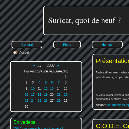
Suricat, quoi de neuf ?
General
Photo
Humour
Accueil
Présentatio
«
avril 2007
»
lun
mar
mer
jeu
ven
sam
dim
Notes d'humeur, notes d
1
peu de nous, un peu de v
2
3
4
5
6
7
8
9
10
11
12
13
14
15
16
17
18
19
20
21
22
Si vous voulez savoir à quo
charmantes bestioles. Notez
23
24
25
26
27
28
29
Afficher
les mentions le
30
En vedette
C.O.D.E. G
Vélib', mahsup et bon anniversaire !