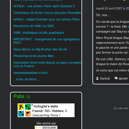
dcFlickr : vos photos Flickr dans Dotclear 2
mardi 24 avril 2007 à 2
Générateur de fichier xml en php pour Dewslider
Oh, non....
wFlickr : widget Dotclear pour vos photos Flickr
On savait que la drague
Recherche de Vélib' via SMS
encore ? - le fond. Elle
campagne par Bayrou en
Vélib', statistiques et jolis graphiques
Alors Royal drague Bay
IMPORTANT : changement de vos agrégateurs
rapprochement avec l'UD
RSS !
la gauche et une partie 
Base élèves ou Big Brother dès l'école
pas fermer la porte car i
Photoshop et les jeunes filles
De son côté, Sarkozy me
Importation d'une moto depuis un pays européen
drague le maire de Roue
vers la France
Je sens que cet entre-d
aaaaaaaaaaaaaa et plus
Suricat
ajoute
...et les archives...
Pubs :-)
Ce site est
Site animé par