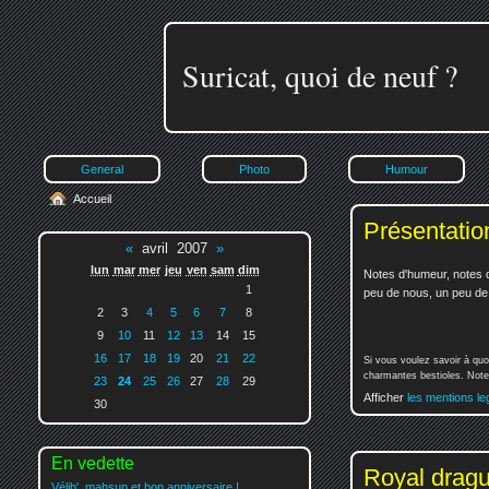
Suricat, quoi de neuf ?
General
Photo
Humour
Accueil
Présentatio
«
avril 2007
»
lun
mar
mer
jeu
ven
sam
dim
Notes d'humeur, notes d
1
peu de nous, un peu de v
2
3
4
5
6
7
8
9
10
11
12
13
14
15
16
17
18
19
20
21
22
Si vous voulez savoir à quo
charmantes bestioles. Notez
23
24
25
26
27
28
29
Afficher
les mentions le
30
En vedette
Royal drag
Vélib', mahsup et bon anniversaire !