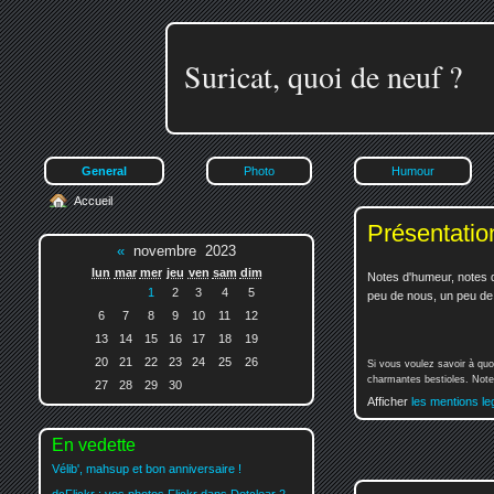
Suricat, quoi de neuf ?
General
Photo
Humour
Accueil
Présentatio
«
novembre 2023
lun
mar
mer
jeu
ven
sam
dim
Notes d'humeur, notes d
1
2
3
4
5
peu de nous, un peu de v
6
7
8
9
10
11
12
13
14
15
16
17
18
19
20
21
22
23
24
25
26
Si vous voulez savoir à quo
charmantes bestioles. Notez
27
28
29
30
Afficher
les mentions le
En vedette
Vélib', mahsup et bon anniversaire !