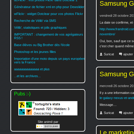
dcFlickr : vos photos Flickr dans Dotclear 2
Samsung G
Générateur de fichier xml en php pour Dewslider
wFlickr : widget Dotclear pour vos photos Flickr
vendredi 28 octobre 20
Recherche de Vélib' via SMS
La date se confirme, et c
Vélib', statistiques et jolis graphiques
http://www.frandroid.co
novembre/
IMPORTANT : changement de vos agrégateurs
RSS !
Oui, bon, sauf que ce ser
Base élèves ou Big Brother dès l'école
c'est cher quand même
Photoshop et les jeunes filles
Suricat
ajoute
Importation d'une moto depuis un pays européen
vers la France
aaaaaaaaaaaaaa et plus
Samsung G
...et les archives...
mercredi 26 octobre 20
Il y a une information cap
Pubs :-)
le-galaxy-nexus-et-and
Message....
Suricat
ajoute
Site animé par
Le marketing