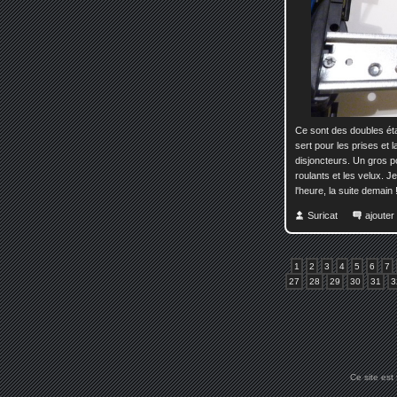
Ce sont des doubles éta
sert pour les prises et 
disjoncteurs. Un gros po
roulants et les velux. 
l'heure, la suite demain 
Suricat
ajoute
1
2
3
4
5
6
7
27
28
29
30
31
3
Ce site est