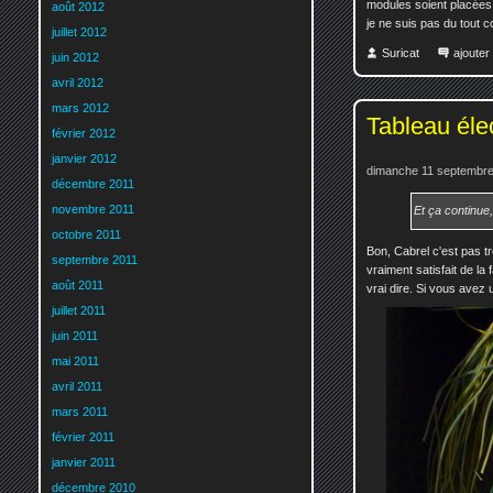
modules soient placées 
août 2012
je ne suis pas du tout c
juillet 2012
Suricat
ajoute
juin 2012
avril 2012
mars 2012
Tableau élec
février 2012
janvier 2012
dimanche 11 septembre
décembre 2011
novembre 2011
Et ça continue,
octobre 2011
Bon, Cabrel c'est pas tr
septembre 2011
vraiment satisfait de la
août 2011
vrai dire. Si vous avez 
juillet 2011
juin 2011
mai 2011
avril 2011
mars 2011
février 2011
janvier 2011
décembre 2010