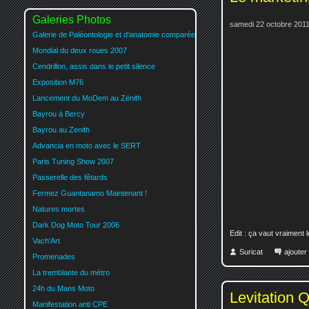
Galeries Photos
samedi 22 octobre 2011
Galerie de Paléontologie et d'anatomie comparée
Mondial du deux roues 2007
Cendrillon, assis dans le petit silence
Exposition M76
Lancement du MoDem au Zénith
Bayrou à Bercy
Bayrou au Zenith
Advancia en moto avec le SERT
Paris Tuning Show 2007
Passerelle des fêtards
Fermez Guantanamo Maintenant !
Natures mortes
Dark Dog Moto Tour 2006
Edit : ça vaut vraiment l
Vach'Art
Suricat
ajoute
Promenades
La tremblante du métro
24h du Mans Moto
Levitation 
Manifestation anti CPE