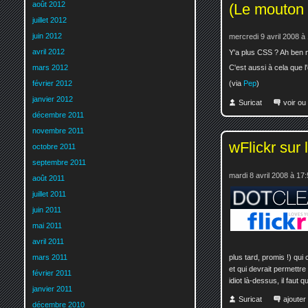
août 2012
(Le mouton e
juillet 2012
juin 2012
mercredi 9 avril 2008 à
avril 2012
Y'a plus CSS ? Ah ben 
mars 2012
C'est aussi à cela que 
(via
Pep
)
février 2012
janvier 2012
Suricat
voir ou
décembre 2011
novembre 2011
wFlickr sur
octobre 2011
septembre 2011
mardi 8 avril 2008 à 17
août 2011
juillet 2011
juin 2011
mai 2011
avril 2011
plus tard, promis !) qui
mars 2011
et qui devrait permettr
février 2011
idiot là-dessus, il faut 
janvier 2011
Suricat
ajoute
décembre 2010