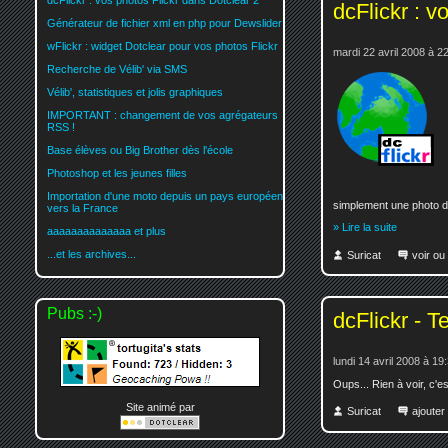
dcFlickr : vos photos Flickr dans Dotclear 2
dcFlickr : v
Générateur de fichier xml en php pour Dewslider
wFlickr : widget Dotclear pour vos photos Flickr
mardi 22 avril 2008 à 2
Recherche de Vélib' via SMS
Vélib', statistiques et jolis graphiques
IMPORTANT : changement de vos agrégateurs
RSS !
Base élèves ou Big Brother dès l'école
Photoshop et les jeunes filles
Importation d'une moto depuis un pays européen
simplement une photo da
vers la France
» Lire la suite
aaaaaaaaaaaaaa et plus
...et les archives...
Suricat
voir ou
Pubs :-)
dcFlickr - T
lundi 14 avril 2008 à 19
Oups... Rien à voir, c'es
Site animé par
Suricat
ajoute