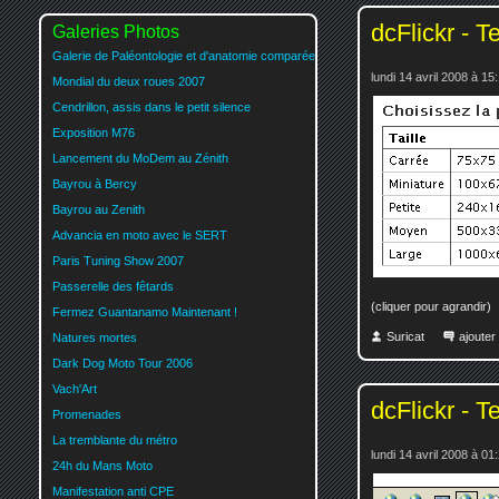
dcFlickr - T
Galeries Photos
Galerie de Paléontologie et d'anatomie comparée
lundi 14 avril 2008 à 15
Mondial du deux roues 2007
Cendrillon, assis dans le petit silence
Exposition M76
Lancement du MoDem au Zénith
Bayrou à Bercy
Bayrou au Zenith
Advancia en moto avec le SERT
Paris Tuning Show 2007
Passerelle des fêtards
(cliquer pour agrandir)
Fermez Guantanamo Maintenant !
Suricat
ajoute
Natures mortes
Dark Dog Moto Tour 2006
Vach'Art
dcFlickr - T
Promenades
La tremblante du métro
lundi 14 avril 2008 à 01
24h du Mans Moto
Manifestation anti CPE