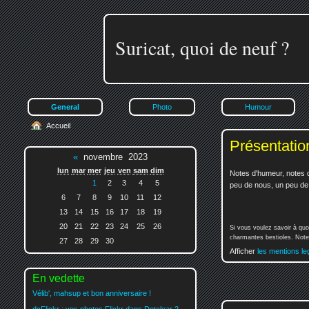
Suricat, quoi de neuf ?
General
Photo
Humour
Accueil
Présentatio
«
novembre 2023
lun
mar
mer
jeu
ven
sam
dim
Notes d'humeur, notes d
1
2
3
4
5
peu de nous, un peu de v
6
7
8
9
10
11
12
13
14
15
16
17
18
19
20
21
22
23
24
25
26
Si vous voulez savoir à quo
charmantes bestioles. Notez
27
28
29
30
Afficher
les mentions le
En vedette
Vélib', mahsup et bon anniversaire !