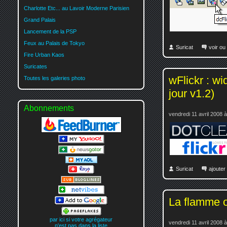
Charlotte Etc... au Lavoir Moderne Parisien
Grand Palais
Lancement de la PSP
Feux au Palais de Tokyo
Suricat
voir ou
Fire Urban Kaos
Suricates
wFlickr : wi
Toutes les galeries photo
jour v1.2)
Abonnements
vendredi 11 avril 2008 
Suricat
ajoute
La flamme o
par ici si votre agrégateur
vendredi 11 avril 2008 
n'est pas dans la liste