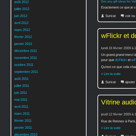
Got any gift ideas for V
août 2012
Exactement ce que je c
juillet 2012
Suricat
voir ou
juin 2012
avril 2012
mars 2012
wFlickr et dc
février 2012
janvier 2012
lundi 16 février 2009 à 
décembre 2011
Un grand
grand
merci 
novembre 2011
pour que
dcFlickr
et
wFl
octobre 2011
Qu'est-ce que cela cha
septembre 2011
» Lire la suite
août 2011
Suricat
ajoute
juillet 2011
juin 2011
mai 2011
Vitrine audi
avril 2011
mars 2011
jeudi 12 février 2009 à 
février 2011
Rue de Rennes à Paris, s
janvier 2011
» Lire la suite
décembre 2010