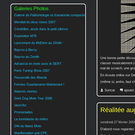
Galeries Photos
Galerie de Paléontologie et d'anatomie comparée
Mondial du deux roues 2007
Cendrillon, assis dans le petit silence
Exposition M76
Lancement du MoDem au Zénith
Bayrou à Bercy
Bayrou au Zenith
Une bonne petite décou
classer musicalement (d
Advancia en moto avec le SERT
mal de scratch, une gro
Paris Tuning Show 2007
En écoute online sur D
Passerelle des fêtards
(même si, amho, faut ch
Fermez Guantanamo Maintenant !
Suricat
ajoute
Natures mortes
Dark Dog Moto Tour 2006
Vach'Art
Réalitée a
Promenades
La tremblante du métro
vendredi 27 février 200
24h du Mans Moto
D'abord vous regardez
Manifestation anti CPE