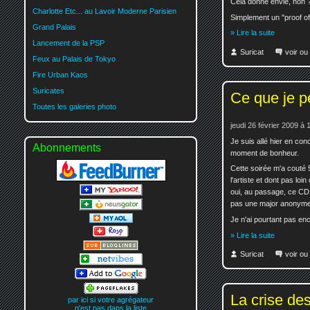
Cela donne envie, non 
Charlotte Etc... au Lavoir Moderne Parisien
Simplement un "proof of
Grand Palais
» Lire la suite
Lancement de la PSP
Suricat
voir ou
Feux au Palais de Tokyo
Fire Urban Kaos
Suricates
Ce que je p
Toutes les galeries photo
jeudi 26 février 2009 à 
Je suis allé hier en co
Abonnements
moment de bonheur.
Cette soirée m'a couté 
l'artiste et dont pas lo
oui, au passage, ce CD e
pas une major anonyme
Je n'ai pourtant pas enc
» Lire la suite
Suricat
voir ou
La crise de
par ici si votre agrégateur
n'est pas dans la liste