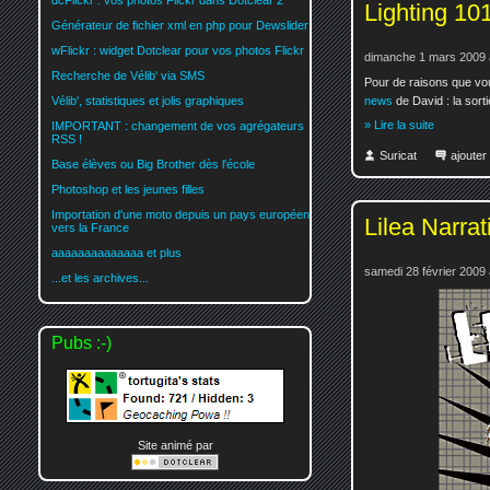
dcFlickr : vos photos Flickr dans Dotclear 2
Lighting 101
Générateur de fichier xml en php pour Dewslider
wFlickr : widget Dotclear pour vos photos Flickr
dimanche 1 mars 2009 
Recherche de Vélib' via SMS
Pour de raisons que vo
news
de David : la sorti
Vélib', statistiques et jolis graphiques
» Lire la suite
IMPORTANT : changement de vos agrégateurs
RSS !
Suricat
ajoute
Base élèves ou Big Brother dès l'école
Photoshop et les jeunes filles
Importation d'une moto depuis un pays européen
Lilea Narrat
vers la France
aaaaaaaaaaaaaa et plus
samedi 28 février 2009 
...et les archives...
Pubs :-)
Site animé par