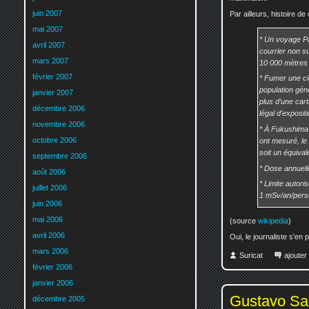
juin 2007
Par ailleurs, histoire d
mai 2007
* Un voyage Pa
avril 2007
courrier non 
mars 2007
10 000 mètres d
février 2007
* Fumer une cig
population gén
janvier 2007
plus d’une car
décembre 2006
légal d'exposit
novembre 2006
* À Fukushima 
octobre 2006
ont mesuré, le 
soit un équiva
septembre 2006
* Dose annuel
août 2006
* Limite autori
juillet 2006
1 mSv/an/per
juin 2006
mai 2006
(source
wikipedia
)
avril 2006
Oui, le journaliste s'en 
mars 2006
Suricat
ajoute
février 2006
janvier 2006
Gustavo San
décembre 2005