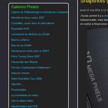
Snapshots (
Galeries Photos
jeudi 12 mai 2011 à 12:
Galerie de Paléontologie et d'anatomie comparée
J'avais acheté il y a
deu
Mondial du deux roues 2007
indispensable, mais bien
Cendrillon, assis dans le petit silence
en soirée à l'improviste 
Exposition M76
Lancement du MoDem au Zénith
Bayrou à Bercy
Bayrou au Zenith
Advancia en moto avec le SERT
Paris Tuning Show 2007
Passerelle des fêtards
Fermez Guantanamo Maintenant !
Natures mortes
Dark Dog Moto Tour 2006
Vach'Art
Promenades
La tremblante du métro
24h du Mans Moto
Manifestation anti CPE