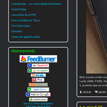
Charlotte Etc... au Lavoir Moderne Parisien
Grand Palais
Lancement de la PSP
Feux au Palais de Tokyo
Fire Urban Kaos
Suricates
Toutes les galeries photo
Abonnements
Bref, il a pris un bon c
Lumix (DMC-FX35). Rapid
!), je pense que ça va le 
Suricat
ajoute
par ici si votre agrégateur
n'est pas dans la liste