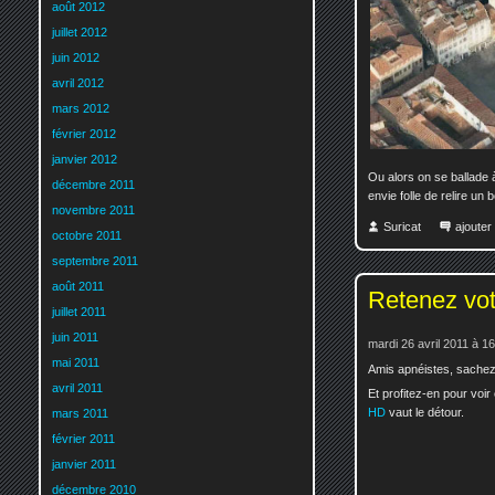
août 2012
juillet 2012
juin 2012
avril 2012
mars 2012
février 2012
janvier 2012
Ou alors on se ballade 
décembre 2011
envie folle de relire un 
novembre 2011
Suricat
ajoute
octobre 2011
septembre 2011
août 2011
Retenez votr
juillet 2011
juin 2011
mardi 26 avril 2011 à 1
mai 2011
Amis apnéistes, sachez 
avril 2011
Et profitez-en pour voi
HD
vaut le détour.
mars 2011
février 2011
janvier 2011
décembre 2010