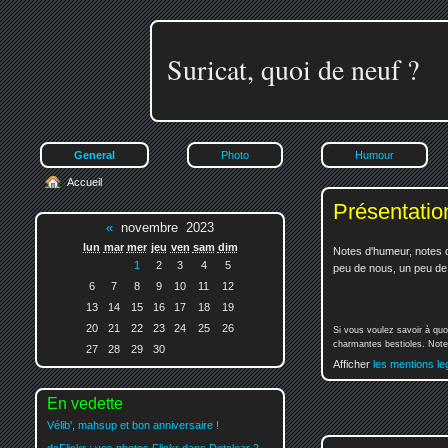
Suricat, quoi de neuf ?
General
Photo
Humour
Accueil
Présentatio
«
novembre 2023
lun
mar
mer
jeu
ven
sam
dim
Notes d'humeur, notes d
1
2
3
4
5
peu de nous, un peu de v
6
7
8
9
10
11
12
13
14
15
16
17
18
19
20
21
22
23
24
25
26
Si vous voulez savoir à quo
charmantes bestioles. Notez
27
28
29
30
Afficher
les mentions le
En vedette
Vélib', mahsup et bon anniversaire !