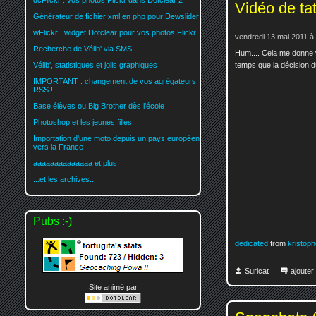
dcFlickr : vos photos Flickr dans Dotclear 2
Vidéo de ta
Générateur de fichier xml en php pour Dewslider
wFlickr : widget Dotclear pour vos photos Flickr
vendredi 13 mai 2011 à
Recherche de Vélib' via SMS
Hum.... Cela me donne v
temps que la décision du
Vélib', statistiques et jolis graphiques
IMPORTANT : changement de vos agrégateurs
RSS !
Base élèves ou Big Brother dès l'école
Photoshop et les jeunes filles
Importation d'une moto depuis un pays européen
vers la France
aaaaaaaaaaaaaa et plus
...et les archives...
Pubs :-)
dedicated
from
kristop
Suricat
ajoute
Site animé par