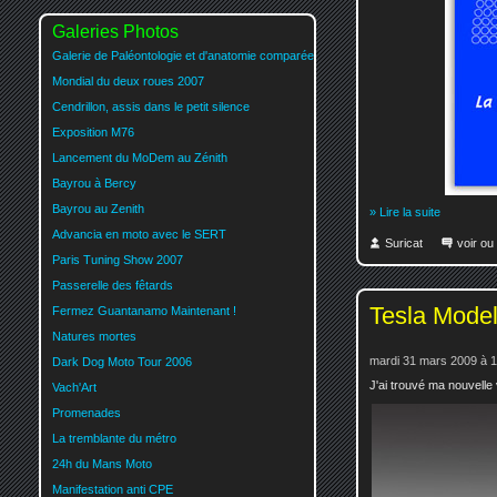
Galeries Photos
Galerie de Paléontologie et d'anatomie comparée
Mondial du deux roues 2007
Cendrillon, assis dans le petit silence
Exposition M76
Lancement du MoDem au Zénith
Bayrou à Bercy
Bayrou au Zenith
» Lire la suite
Advancia en moto avec le SERT
Suricat
voir ou
Paris Tuning Show 2007
Passerelle des fêtards
Tesla Mode
Fermez Guantanamo Maintenant !
Natures mortes
mardi 31 mars 2009 à 
Dark Dog Moto Tour 2006
J'ai trouvé ma nouvelle 
Vach'Art
Promenades
La tremblante du métro
24h du Mans Moto
Manifestation anti CPE