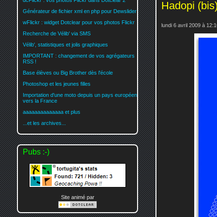
dcFlickr : vos photos Flickr dans Dotclear 2
Hadopi (bis
Générateur de fichier xml en php pour Dewslider
wFlickr : widget Dotclear pour vos photos Flickr
lundi 6 avril 2009 à 12:
Recherche de Vélib' via SMS
Vélib', statistiques et jolis graphiques
IMPORTANT : changement de vos agrégateurs
RSS !
Base élèves ou Big Brother dès l'école
Photoshop et les jeunes filles
Importation d'une moto depuis un pays européen
vers la France
aaaaaaaaaaaaaa et plus
...et les archives...
Pubs :-)
Site animé par