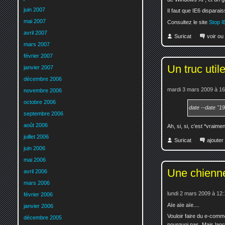
juin 2007
Il faut que IE6 disparais
mai 2007
Consultez le site
Stop I
avril 2007
Suricat
voir ou
mars 2007
février 2007
Un truc util
janvier 2007
décembre 2006
mardi 3 mars 2009 à 16
novembre 2006
octobre 2006
date --date 
septembre 2006
août 2006
Ah, si, si, c'est *vraiment
juillet 2006
Suricat
ajoute
juin 2006
mai 2006
Une chienne
avril 2006
mars 2006
lundi 2 mars 2009 à 12:
février 2006
Aïe aïe aïe....
janvier 2006
Vouloir faire du e-comm
décembre 2005
pourquoi pas. Mais lanc