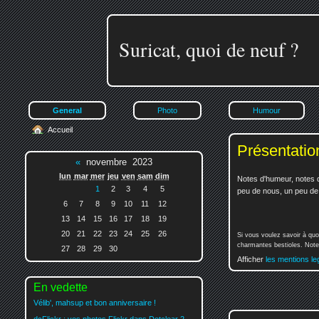
Suricat, quoi de neuf ?
General
Photo
Humour
Accueil
Présentatio
«
novembre 2023
lun
mar
mer
jeu
ven
sam
dim
Notes d'humeur, notes d
1
2
3
4
5
peu de nous, un peu de v
6
7
8
9
10
11
12
13
14
15
16
17
18
19
20
21
22
23
24
25
26
Si vous voulez savoir à quo
charmantes bestioles. Notez
27
28
29
30
Afficher
les mentions le
En vedette
Vélib', mahsup et bon anniversaire !