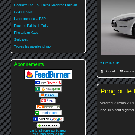
Charlotte Etc... au Lavoir Moderne Parisien
Grand Palais
Lancement de la PSP
Feux au Palais de Tokyo
Fire Urban Kaos
Suricates
Toutes les galeries photo
» Lire la suite
Abonnements
Suricat
voir ou
Pong ou le 
vendredi 20 mars 2009 
Non, rien, faut regarder 
par ici si votre agrégateur
n'est pas dans la liste