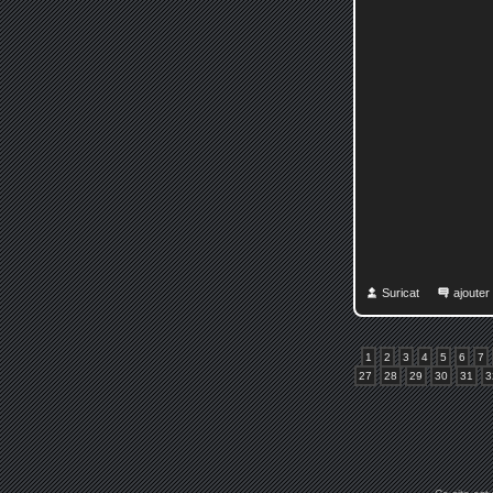
Suricat
ajoute
1
2
3
4
5
6
7
27
28
29
30
31
3