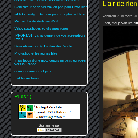
dcFlickr : vos photos Flickr dans Dotclear 2
L'air de rie
Générateur de fichier xml en php pour Dewslider
wFlickr : widget Dotclear pour vos photos Flickr
vendredi 29 octobre 20
Recherche de Vélib' via SMS
Enfin, moi je vois les di
Vélib', statistiques et jolis graphiques
IMPORTANT : changement de vos agrégateurs
RSS !
Base élèves ou Big Brother dès l'école
Photoshop et les jeunes filles
Importation d'une moto depuis un pays européen
vers la France
aaaaaaaaaaaaaa et plus
...et les archives...
Pubs :-)
Site animé par