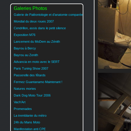
Galeries Photos
Galerie de Paléontologie et d'anatomie comparée
Mondial du deux roues 2007
Cendrillon, assis dans le petit silence
Exposition M76
Lancement du MoDem au Zénith
Bayrou à Bercy
Bayrou au Zenith
Advancia en moto avec le SERT
Paris Tuning Show 2007
Passerelle des fêtards
Fermez Guantanamo Maintenant !
Natures mortes
Dark Dog Moto Tour 2006
Vach'Art
Promenades
La tremblante du métro
24h du Mans Moto
Manifestation anti CPE