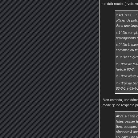
un délit routier !) voici
« Art. 63-1. -
officier de poli
dans une langu
« 1° De son pl
prolongations do
« 2° De la natu
commise ou te
« 3° De ce qu’e
« - droit de f
l’article 63-2 ;
« - droit d’êtr
« - droit de bé
63-3-1 à 63-4-
Bien entendu, une déma
mode "je ne respecte pas 
Alors si cette 
faites passer l
libre, acceptez
répondre à aucu
souhaité une b