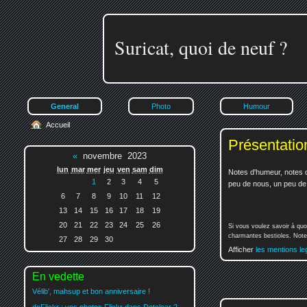
Suricat, quoi de neuf ?
General
Photo
Humour
Accueil
Présentatio
«
novembre 2023
lun
mar
mer
jeu
ven
sam
dim
Notes d'humeur, notes d
1
2
3
4
5
peu de nous, un peu de v
6
7
8
9
10
11
12
13
14
15
16
17
18
19
20
21
22
23
24
25
26
Si vous voulez savoir à quo
charmantes bestioles. Notez
27
28
29
30
Afficher
les mentions le
En vedette
Vélib', mahsup et bon anniversaire !