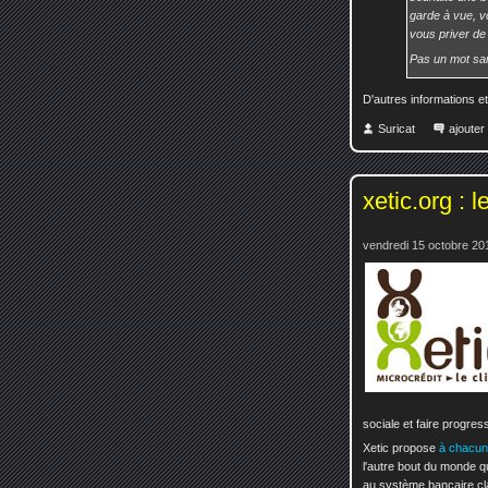
garde à vue, vo
vous priver de
Pas un mot sa
D'autres informations e
Suricat
ajoute
xetic.org : l
vendredi 15 octobre 20
sociale et faire progres
Xetic propose
à chacun
l'autre bout du monde q
au système bancaire cl