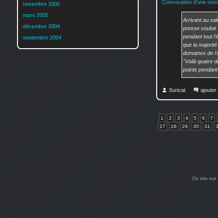
Convocation d'une sessi
novembre 2005
mars 2005
Arrivant au sal
décembre 2004
presse vouloir 
pendant tout l'
septembre 2004
que la majorit
domaines de l'u
"Voilà quatre 
points pendant l
Suricat
ajoute
1
2
3
4
5
6
7
27
28
29
30
31
Ce site est