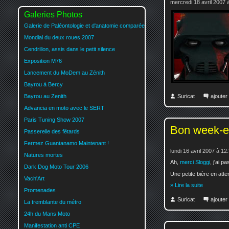
mercredi 18 avril 2007 
Galeries Photos
Galerie de Paléontologie et d'anatomie comparée
Mondial du deux roues 2007
Cendrillon, assis dans le petit silence
Exposition M76
Lancement du MoDem au Zénith
Bayrou à Bercy
Bayrou au Zenith
Suricat
ajoute
Advancia en moto avec le SERT
Paris Tuning Show 2007
Bon week-e
Passerelle des fêtards
Fermez Guantanamo Maintenant !
lundi 16 avril 2007 à 12
Natures mortes
Ah,
merci Sloggi
, j'ai 
Dark Dog Moto Tour 2006
Une petite bière en atte
Vach'Art
» Lire la suite
Promenades
Suricat
ajoute
La tremblante du métro
24h du Mans Moto
Manifestation anti CPE