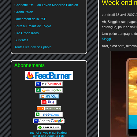
Week-end m
Charlotte Etc... au Lavoir Moderne Parisien
Grand Palais
vendredi 13 avril 2007 
Lancement de la PSP
Ah, Sloggi et ses pages
Feux au Palais de Tokyo
catalogue, pour se finir 
Fire Urban Kaos
Une petite campagne de 
Sloggi
.
Suricates
Aller, c'est parti, direct
Toutes les galeries photo
Abonnements
par ici si votre agrégateur
n'est pas dans la liste