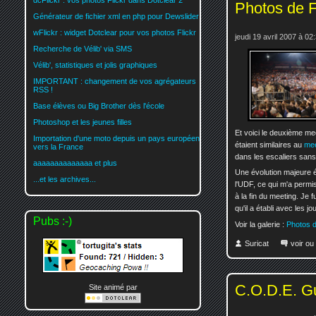
dcFlickr : vos photos Flickr dans Dotclear 2
Photos de F
Générateur de fichier xml en php pour Dewslider
wFlickr : widget Dotclear pour vos photos Flickr
jeudi 19 avril 2007 à 02
Recherche de Vélib' via SMS
Vélib', statistiques et jolis graphiques
IMPORTANT : changement de vos agrégateurs
RSS !
Base élèves ou Big Brother dès l'école
Photoshop et les jeunes filles
Et voici le deuxième me
Importation d'une moto depuis un pays européen
étaient similaires au
mee
vers la France
dans les escaliers san
aaaaaaaaaaaaaa et plus
Une évolution majeure 
...et les archives...
l'UDF, ce qui m'a permi
à la fin du meeting. Je
qu'il a établi avec les 
Pubs :-)
Voir la galerie :
Photos 
Suricat
voir ou
C.O.D.E. G
Site animé par