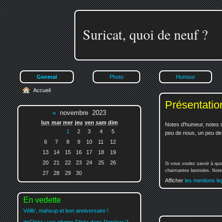
Suricat, quoi de neuf ?
General
Photo
Humour
Accueil
Présentatio
«
novembre 2023
lun
mar
mer
jeu
ven
sam
dim
Notes d'humeur, notes d
1
2
3
4
5
peu de nous, un peu de v
6
7
8
9
10
11
12
13
14
15
16
17
18
19
20
21
22
23
24
25
26
Si vous voulez savoir à quo
charmantes bestioles. Notez
27
28
29
30
Afficher
les mentions le
En vedette
Vélib', mahsup et bon anniversaire !