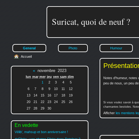
Suricat, quoi de neuf ?
General
Photo
Humour
Accueil
Présentatio
«
novembre 2023
lun
mar
mer
jeu
ven
sam
dim
Notes d'humeur, notes d
1
2
3
4
5
peu de nous, un peu de v
6
7
8
9
10
11
12
13
14
15
16
17
18
19
20
21
22
23
24
25
26
Si vous voulez savoir à quo
charmantes bestioles. Notez
27
28
29
30
Afficher
les mentions le
En vedette
Vélib', mahsup et bon anniversaire !