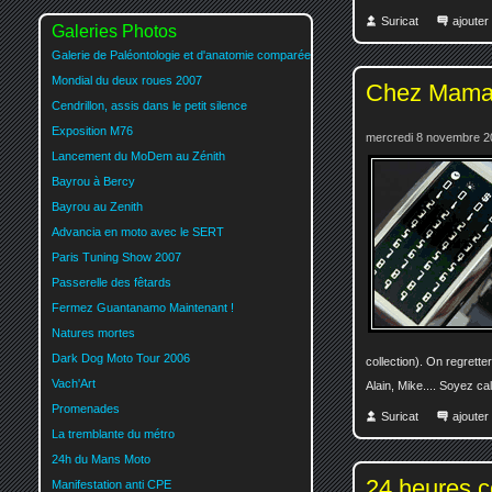
Suricat
ajoute
Galeries Photos
Galerie de Paléontologie et d'anatomie comparée
Mondial du deux roues 2007
Chez Mam
Cendrillon, assis dans le petit silence
Exposition M76
mercredi 8 novembre 2
Lancement du MoDem au Zénith
Bayrou à Bercy
Bayrou au Zenith
Advancia en moto avec le SERT
Paris Tuning Show 2007
Passerelle des fêtards
Fermez Guantanamo Maintenant !
Natures mortes
Dark Dog Moto Tour 2006
collection). On regrett
Vach'Art
Alain, Mike.... Soyez ca
Promenades
Suricat
ajoute
La tremblante du métro
24h du Mans Moto
24 heures co
Manifestation anti CPE