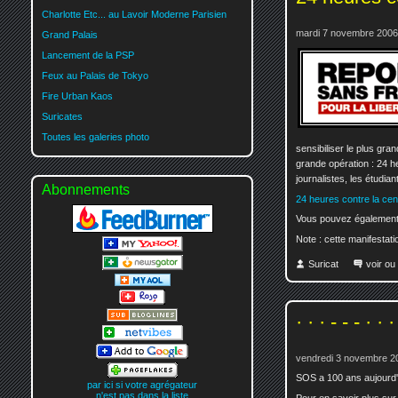
Charlotte Etc... au Lavoir Moderne Parisien
mardi 7 novembre 2006
Grand Palais
Lancement de la PSP
Feux au Palais de Tokyo
Fire Urban Kaos
Suricates
Toutes les galeries photo
sensibiliser le plus gra
grande opération : 24 he
journalistes, les étudia
Abonnements
24 heures contre la ce
Vous pouvez également
Note : cette manifestati
Suricat
voir ou
· · · - - - · · ·
vendredi 3 novembre 2
SOS a 100 ans aujourd'h
par ici si votre agrégateur
n'est pas dans la liste
Pour en savoir plus s