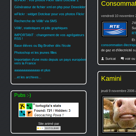
dcFlickr : vos photos Flickr dans Dotclear 2
Consommatio
Générateur de fichier xml en php pour Dewslider
wFlickr : widget Dotclear pour vos photos Flickr
vendredi 10 novembre 
Recherche de Vélib' via SMS
J'
Su
Vélib', statistiques et jolis graphiques
RT
IMPORTANT : changement de vos agrégateurs
RSS !
Et
consommation électriq
Base élèves ou Big Brother dès l'école
de gaz et d'électricité s
Photoshop et les jeunes filles
Suricat
voir ou
Importation d'une moto depuis un pays européen
vers la France
aaaaaaaaaaaaaa et plus
Kamini
...et les archives...
jeudi 9 novembre 2006 
Pubs :-)
Site animé par